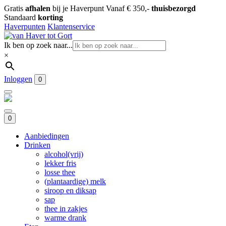
Gratis
afhalen
bij je Haverpunt
Vanaf € 350,-
thuisbezorgd
Standaard
korting
Haverpunten
Klantenservice
Ik ben op zoek naar...
×
Inloggen
0
0
Aanbiedingen
Drinken
alcohol(vrij)
lekker fris
losse thee
(plantaardige) melk
siroop en diksap
sap
thee in zakjes
warme drank