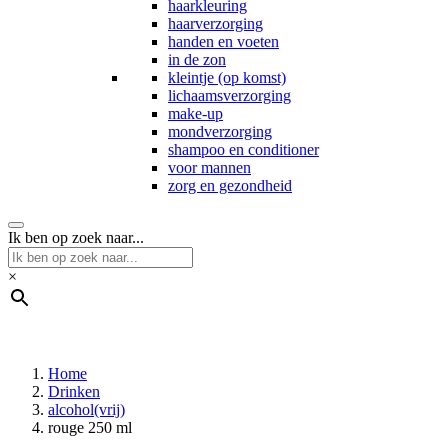
haarkleuring
haarverzorging
handen en voeten
in de zon
kleintje (op komst)
lichaamsverzorging
make-up
mondverzorging
shampoo en conditioner
voor mannen
zorg en gezondheid
Ik ben op zoek naar...
×
Home
Drinken
alcohol(vrij)
rouge 250 ml