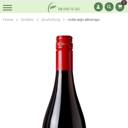
0
Home
Drinken
alcohol(vrij)
rode-wijn almorqui