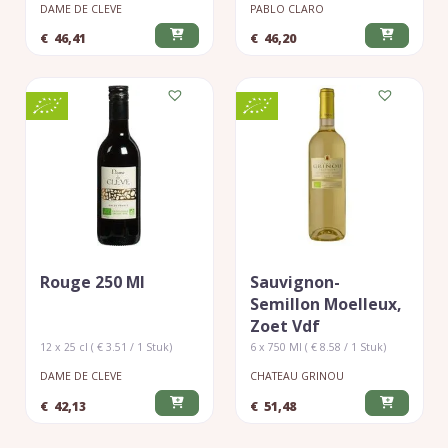
DAME DE CLEVE
PABLO CLARO
€
46,41
€
46,20
Rouge 250 Ml
Sauvignon-
Semillon Moelleux,
Zoet Vdf
12 x 25 cl ( € 3.51 / 1 Stuk)
6 x 750 Ml ( € 8.58 / 1 Stuk)
DAME DE CLEVE
CHATEAU GRINOU
€
42,13
€
51,48