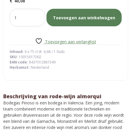
€
40,08
rode-
Toevoegen aan winkelwagen
wijn
almorqui
aantal
Toevoegen aan verlanglijst
Inhoud:
6 x 75 cl (
€
6,68
/ 1 Stuk)
SKU:
10015017002
EAN code:
8437012881549
Herkomst:
Nederland
Beschrijving van rode-wijn almorqui
Bodegas Pinoso is een bodega in Valencia. Een jong, modern
team combineert moderne en traditionele technieken en
gebruiken druivenrassen uit de regio. Voor deze rode wijn wordt
een blend van de Garnacha, Monastrell en Merlot druif gebruikt.
Een zuivere en intense rode wijn met aroma’s van donker rood