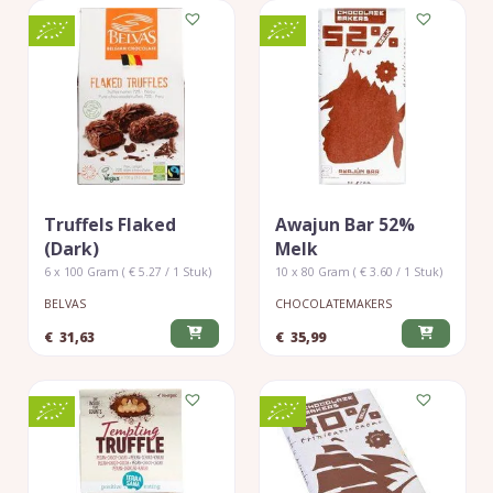
Truffels Flaked
Awajun Bar 52%
(dark)
Melk
6 x 100 Gram ( € 5.27 / 1 Stuk)
10 x 80 Gram ( € 3.60 / 1 Stuk)
BELVAS
CHOCOLATEMAKERS
€
31,63
€
35,99