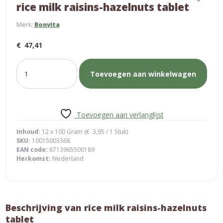
rice milk raisins-hazelnuts tablet
Merk:
Bonvita
€
47,41
rice
Toevoegen aan winkelwagen
milk
raisins-
hazelnuts
tablet
Toevoegen aan verlanglijst
aantal
Inhoud:
12 x 100 Gram (
€
3,95
/ 1 Stuk)
SKU:
10015003368
EAN code:
8713965500189
Herkomst:
Nederland
Beschrijving van rice milk raisins-hazelnuts
tablet