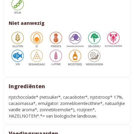
Niet aanwezig
Ingrediënten
rijstchocolade* (rietsuiker*, cacaoboter*, rijststroop* 17%,
cacaomassa*, emulgator: zonnebloemlecithine*, natuurlijke
vanille aroma*, zonnebloemolie*), rozijnen*,
HAZELNOTEN*.*= van biologische landbouw.
Voedingswaarden