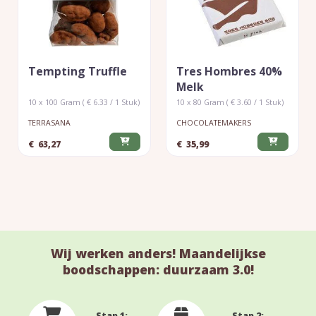
Tempting Truffle
Tres Hombres 40%
Melk
10 x 100 Gram ( € 6.33 / 1 Stuk)
10 x 80 Gram ( € 3.60 / 1 Stuk)
TERRASANA
CHOCOLATEMAKERS
€
63,27
€
35,99
Wij werken anders! Maandelijkse
boodschappen: duurzaam 3.0!
Stap 1:
Stap 2: