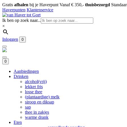
Gratis
afhalen
bij je Haverpunt
Vanaf € 350,-
thuisbezorgd
Standaa
Haverpunten
Klantenservice
Ik ben op zoek naar...
×
Inloggen
0
0
Aanbiedingen
Drinken
alcohol(vrij)
lekker fris
losse thee
(plantaardige) melk
siroop en diksap
sap
thee in zakjes
warme drank
Eten