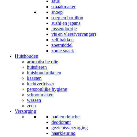
saus
smaakmaker
snoep
soep en bouillon
sushi en japans
tussendoortje
vis en vlees(vervanger)
zelf bakken
zoetmiddel
zoute snack
Huishouden
aromatische olie
huisdieren
huishoudartikelen
kaarsen
luchtverfrisser
persoonlijke hygiene
schoonmaken
wassen
zeep
Verzorging
bad en douche
deodorant
gezichtsverzorging
haarkleuring