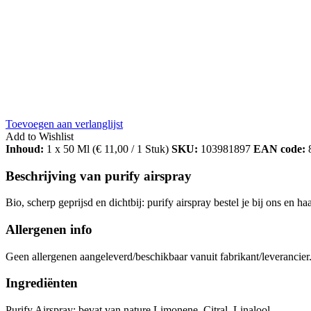
Toevoegen aan verlanglijst
Add to Wishlist
Inhoud:
1 x 50 Ml (
€
11,00
/ 1 Stuk)
SKU:
103981897
EAN code:
Beschrijving van purify airspray
Bio, scherp geprijsd en dichtbij: purify airspray bestel je bij ons en
Allergenen info
Geen allergenen aangeleverd/beschikbaar vanuit fabrikant/leverancier
Ingrediënten
Purify Airspray: bevat van nature Limonene, Citral, Linalool.