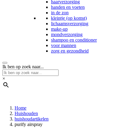
haarverzorging
handen en voeten
in de zon
kleintje (op komst)
lichaamsverzorging
make-up
mondverzorging
shampoo en conditioner
voor mannen
zorg en gezondheid
Ik ben op zoek naar...
×
Home
Huishouden
huishoudartikelen
purify airspray