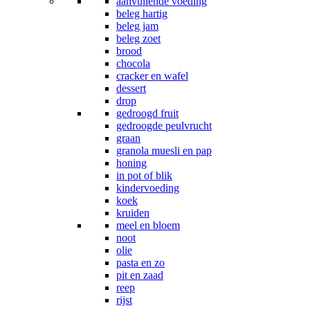
aanvullende voeding
beleg hartig
beleg jam
beleg zoet
brood
chocola
cracker en wafel
dessert
drop
gedroogd fruit
gedroogde peulvrucht
graan
granola muesli en pap
honing
in pot of blik
kindervoeding
koek
kruiden
meel en bloem
noot
olie
pasta en zo
pit en zaad
reep
rijst