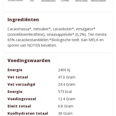
Ingrediënten
Cacaomassa*, rietsuiker*, cacaoboter*, emulgator*
(zonnebloemlecithine), sinaasappelolie* (0,2%). Ten minste
65% cacaobestanddelen.*Biologische teelt. Kan MELK en
sporen van NOTEN bevatten.
Voedingswaarden
Energie
2400 kJ
Vet totaal
41.0 Gram
Vet verzadigd
24.4 Gram
Energie
573 kcal
Voedingsvezel
12.4 Gram
Eiwit totaal
6.8 Gram
Koolhydraten totaal
38 Gram