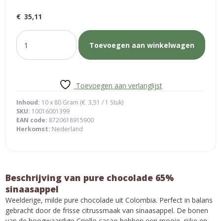
€
35,11
pure
Toevoegen aan winkelwagen
chocolade
65%
sinaasappel
aantal
Toevoegen aan verlanglijst
Inhoud:
10 x 80 Gram (
€
3,51
/ 1 Stuk)
SKU:
10016001399
EAN code:
8720618915900
Herkomst:
Nederland
Beschrijving van pure chocolade 65%
sinaasappel
Weelderige, milde pure chocolade uit Colombia. Perfect in balans
gebracht door de frisse citrussmaak van sinaasappel. De bonen
van de hoogwaardige Criollo cacao hebben een mooie, rijke en