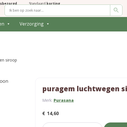
isbezorgd
Standaard
korting
en
Verzorging
en siroop
puragem luchtwegen s
Merk:
Purasana
€
14,60
puragem