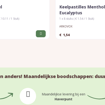
l
Keelpastilles Menthol
Eucalyptus
 10.11 / 1 Stuk)
1 x 8 stuks ( € 1.54 / 1 Stuk)
ARKOVOX
€
1,54
n anders! Maandelijkse boodschappen: duu
Maandelijkse levering bij een
Haverpunt