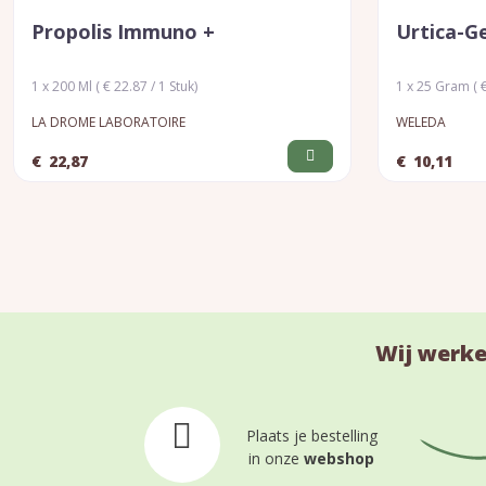
Propolis Immuno +
Urtica-Ge
1 x 200 Ml ( € 22.87 / 1 Stuk)
1 x 25 Gram ( €
LA DROME LABORATOIRE
WELEDA
€
22,87
€
10,11
Wij werke
Plaats je bestelling
in onze
webshop