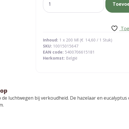
Toevo
luchtwegen
siroop
aantal
Toe
Inhoud:
1 x 200 Ml (
€
14,60
/ 1 Stuk)
SKU:
10015015647
EAN code:
5400706615181
Herkomst:
België
oop
op de luchtwegen bij verkoudheid. De hazelaar en eucalyptu
m.