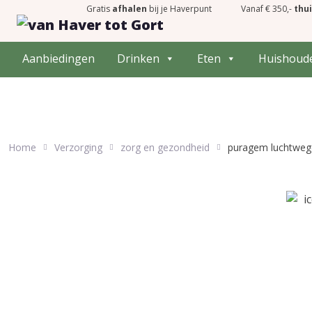
Gratis
afhalen
bij je Haverpunt
Vanaf € 350,-
thu
Aanbiedingen
Drinken
Eten
Huishoud
Home
Verzorging
zorg en gezondheid
puragem luchtweg