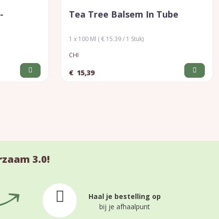
-
Tea Tree Balsem In Tube
1 x 100 Ml ( € 15.39 / 1 Stuk)
CHI
€
15,39
rzaam 3.0!
Haal je bestelling op
bij je afhaalpunt