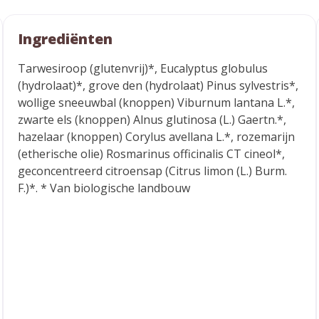
Ingrediënten
Tarwesiroop (glutenvrij)*, Eucalyptus globulus
(hydrolaat)*, grove den (hydrolaat) Pinus sylvestris*,
wollige sneeuwbal (knoppen) Viburnum lantana L.*,
zwarte els (knoppen) Alnus glutinosa (L.) Gaertn.*,
hazelaar (knoppen) Corylus avellana L.*, rozemarijn
(etherische olie) Rosmarinus officinalis CT cineol*,
geconcentreerd citroensap (Citrus limon (L.) Burm.
F.)*. * Van biologische landbouw