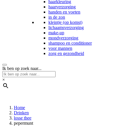
haarkleuring
haarverzorging
handen en voeten
in de zon
kleintje (op komst)
lichaamsverzorging
make-up
mondverzorging
shampoo en conditioner
voor mannen
zorg en gezondheid
Ik ben op zoek naar...
×
Home
Drinken
losse thee
pepermunt