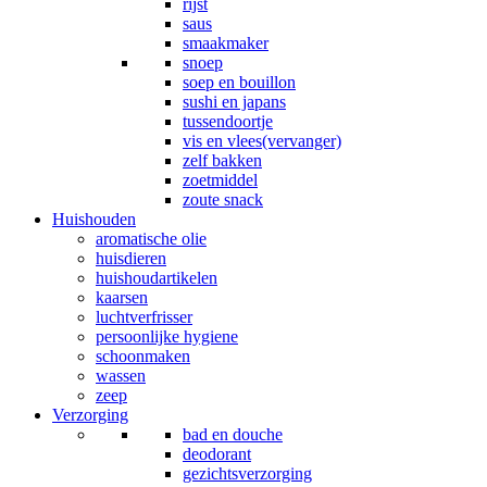
rijst
saus
smaakmaker
snoep
soep en bouillon
sushi en japans
tussendoortje
vis en vlees(vervanger)
zelf bakken
zoetmiddel
zoute snack
Huishouden
aromatische olie
huisdieren
huishoudartikelen
kaarsen
luchtverfrisser
persoonlijke hygiene
schoonmaken
wassen
zeep
Verzorging
bad en douche
deodorant
gezichtsverzorging