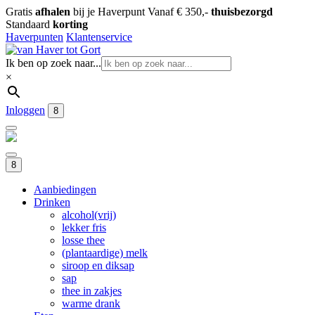
Gratis
afhalen
bij je Haverpunt
Vanaf € 350,-
thuisbezorgd
Standaard
korting
Haverpunten
Klantenservice
Ik ben op zoek naar...
×
Inloggen
8
8
Aanbiedingen
Drinken
alcohol(vrij)
lekker fris
losse thee
(plantaardige) melk
siroop en diksap
sap
thee in zakjes
warme drank