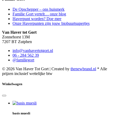
De Opschepper – ons huismerk
Familie Gort vertelt… onze blog
Haverpunt worden? Doe mee
Onze Haverpunten zijn jouw biobuurtsupertjes
Van Haver tot Gort
Zonnehorst 13M
7207 BT Zutphen
info@vanhavertotgort.nl
06 - 284 562 39
@familiegort
© 2026 Van Haver Tot Gort | Created by
thenewbrand.nl
* Alle
prijzen inclusief wettelijke btw
Winkelwagen
basis muesli