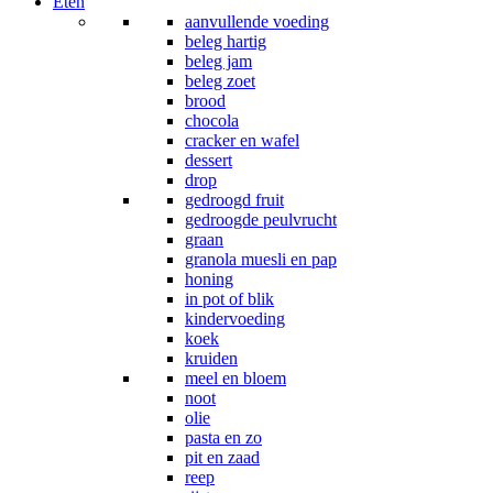
Eten
aanvullende voeding
beleg hartig
beleg jam
beleg zoet
brood
chocola
cracker en wafel
dessert
drop
gedroogd fruit
gedroogde peulvrucht
graan
granola muesli en pap
honing
in pot of blik
kindervoeding
koek
kruiden
meel en bloem
noot
olie
pasta en zo
pit en zaad
reep