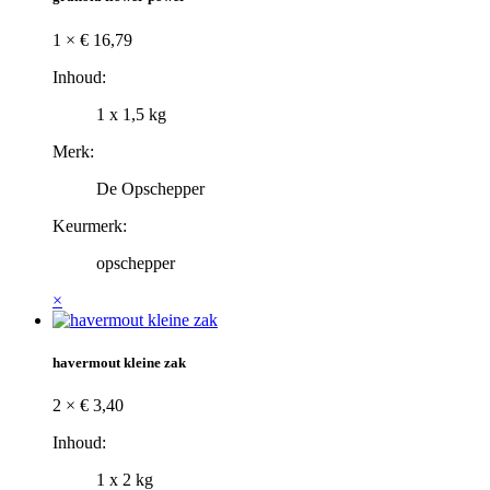
1 ×
€
16,79
Inhoud:
1 x 1,5 kg
Merk:
De Opschepper
Keurmerk:
opschepper
×
havermout kleine zak
2 ×
€
3,40
Inhoud:
1 x 2 kg