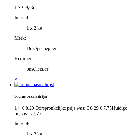
1 ×
€
9,66
Inhoud:
1 x 2 kg
Merk:
De Opschepper
Keurmerk:
opschepper
×
bruine basmatirijst
1 ×
€
8,29
Oorspronkelijke prijs was: € 8,29.
€
7,75
Huidige
prijs is: € 7,75.
Inhoud:
1 x 3 kg