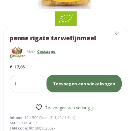
penne rigate tarwefijnmeel
Merk:
Castagno
€
17,85
penne
Toevoegen aan winkelwagen
rigate
tarwefijnmeel
aantal
Toevoegen aan verlanglijst
Inhoud:
12 x 500 Gram (
€
1,49
/ 1 Stuk)
SKU:
103914117
EAN code:
8013885020027