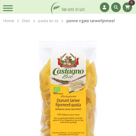
0
Home
Eten
pasta en zo
penne rigate tarwefijnmeel