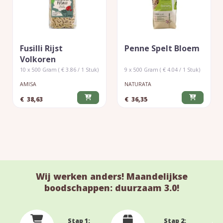
Fusilli Rijst
Penne Spelt Bloem
Volkoren
10 x 500 Gram ( € 3.86 / 1 Stuk)
9 x 500 Gram ( € 4.04 / 1 Stuk)
AMISA
NATURATA
€
38,63
€
36,35
Wij werken anders! Maandelijkse
boodschappen: duurzaam 3.0!
Stap 1:
Stap 2: