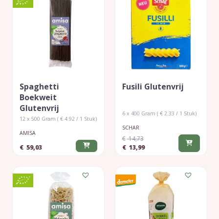
Spaghetti
Fusili Glutenvrij
Boekweit
Glutenvrij
6 x 400 Gram ( € 2.33 / 1 Stuk)
12 x 500 Gram ( € 4.92 / 1 Stuk)
SCHAR
AMISA
€
14,73
€
59,03
€
13,99