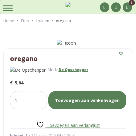
8
Home
Eten
kruiden
oregano
oregano
Merk:
De Opschepper
€
5,84
oregano
Toevoegen aan winkelwagen
aantal
Toevoegen aan verlanglijst
Inhoud:
1 x 125 gram (
€
5,84
/ 1 Stuk)