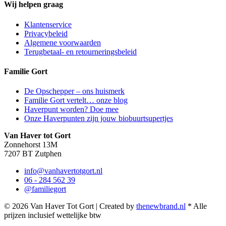
Wij helpen graag
Klantenservice
Privacybeleid
Algemene voorwaarden
Terugbetaal- en retourneringsbeleid
Familie Gort
De Opschepper – ons huismerk
Familie Gort vertelt… onze blog
Haverpunt worden? Doe mee
Onze Haverpunten zijn jouw biobuurtsupertjes
Van Haver tot Gort
Zonnehorst 13M
7207 BT Zutphen
info@vanhavertotgort.nl
06 - 284 562 39
@familiegort
© 2026 Van Haver Tot Gort | Created by
thenewbrand.nl
* Alle
prijzen inclusief wettelijke btw