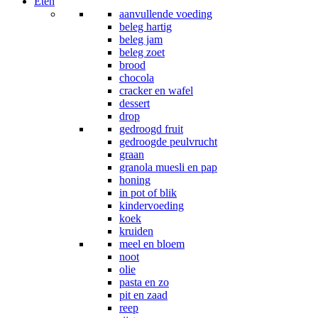
Eten
aanvullende voeding
beleg hartig
beleg jam
beleg zoet
brood
chocola
cracker en wafel
dessert
drop
gedroogd fruit
gedroogde peulvrucht
graan
granola muesli en pap
honing
in pot of blik
kindervoeding
koek
kruiden
meel en bloem
noot
olie
pasta en zo
pit en zaad
reep