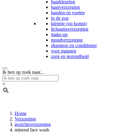
haarkleuring
haarverzorging
handen en voeten
in de zon
kleintje (op komst)
lichaamsverzorging
make-up
mondverzorging
shampoo en conditioner
voor mannen
zorg en gezondheid
Ik ben op zoek naar...
×
Home
Verzorging
gezichtsverzorging
mineral face wash