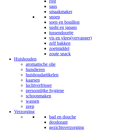
rijst
saus
smaakmaker
snoep
soep en bouillon
sushi en japans
tussendoortje
vis en vlees(vervanger)
zelf bakken
zoetmiddel
zoute snack
Huishouden
aromatische olie
huisdieren
huishoudartikelen
kaarsen
luchtverfrisser
persoonlijke hygiene
schoonmaken
wassen
zeep
Verzorging
bad en douche
deodorant
gezichtsverzorging