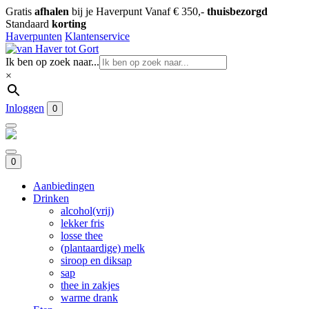
Gratis
afhalen
bij je Haverpunt
Vanaf € 350,-
thuisbezorgd
Standaard
korting
Haverpunten
Klantenservice
Ik ben op zoek naar...
×
Inloggen
0
0
Aanbiedingen
Drinken
alcohol(vrij)
lekker fris
losse thee
(plantaardige) melk
siroop en diksap
sap
thee in zakjes
warme drank