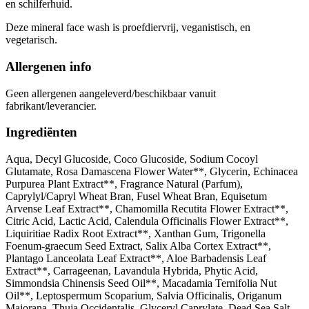
en schilferhuid.
Deze mineral face wash is proefdiervrij, veganistisch, en
vegetarisch.
Allergenen info
Geen allergenen aangeleverd/beschikbaar vanuit
fabrikant/leverancier.
Ingrediënten
Aqua, Decyl Glucoside, Coco Glucoside, Sodium Cocoyl
Glutamate, Rosa Damascena Flower Water**, Glycerin, Echinacea
Purpurea Plant Extract**, Fragrance Natural (Parfum),
Caprylyl/Capryl Wheat Bran, Fusel Wheat Bran, Equisetum
Arvense Leaf Extract**, Chamomilla Recutita Flower Extract**,
Citric Acid, Lactic Acid, Calendula Officinalis Flower Extract**,
Liquiritiae Radix Root Extract**, Xanthan Gum, Trigonella
Foenum-graecum Seed Extract, Salix Alba Cortex Extract**,
Plantago Lanceolata Leaf Extract**, Aloe Barbadensis Leaf
Extract**, Carrageenan, Lavandula Hybrida, Phytic Acid,
Simmondsia Chinensis Seed Oil**, Macadamia Ternifolia Nut
Oil**, Leptospermum Scoparium, Salvia Officinalis, Origanum
Majorana, Thuja Occidentalis, Glyceryl Caprylate, Dead Sea Salt,