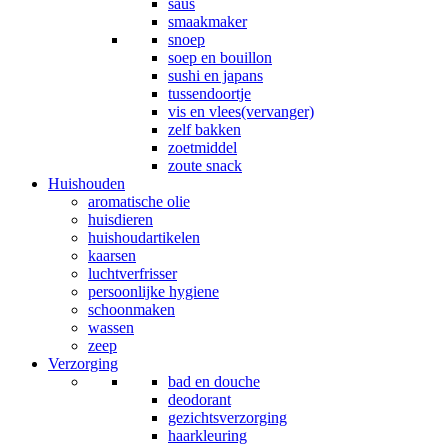
saus
smaakmaker
snoep
soep en bouillon
sushi en japans
tussendoortje
vis en vlees(vervanger)
zelf bakken
zoetmiddel
zoute snack
Huishouden
aromatische olie
huisdieren
huishoudartikelen
kaarsen
luchtverfrisser
persoonlijke hygiene
schoonmaken
wassen
zeep
Verzorging
bad en douche
deodorant
gezichtsverzorging
haarkleuring