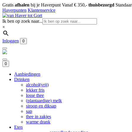
Gratis
afhalen
bij je Haverpunt
Vanaf € 350,-
thuisbezorgd
Standaa
Haverpunten
Klantenservice
Ik ben op zoek naar...
×
Inloggen
0
0
Aanbiedingen
Drinken
alcohol(vrij)
lekker fris
losse thee
(plantaardige) melk
siroop en diksap
sap
thee in zakjes
warme drank
Eten