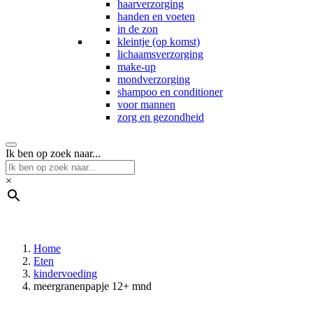
haarverzorging
handen en voeten
in de zon
kleintje (op komst)
lichaamsverzorging
make-up
mondverzorging
shampoo en conditioner
voor mannen
zorg en gezondheid
Ik ben op zoek naar...
×
Home
Eten
kindervoeding
meergranenpapje 12+ mnd