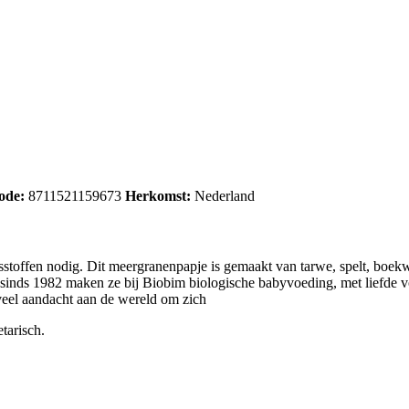
ode:
8711521159673
Herkomst:
Nederland
ngsstoffen nodig. Dit meergranenpapje is gemaakt van tarwe, spelt, boe
Al sinds 1982 maken ze bij Biobim biologische babyvoeding, met liefde v
veel aandacht aan de wereld om zich
tarisch.