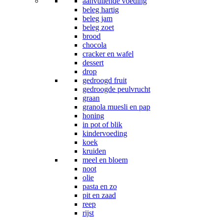
aanvullende voeding
beleg hartig
beleg jam
beleg zoet
brood
chocola
cracker en wafel
dessert
drop
gedroogd fruit
gedroogde peulvrucht
graan
granola muesli en pap
honing
in pot of blik
kindervoeding
koek
kruiden
meel en bloem
noot
olie
pasta en zo
pit en zaad
reep
rijst