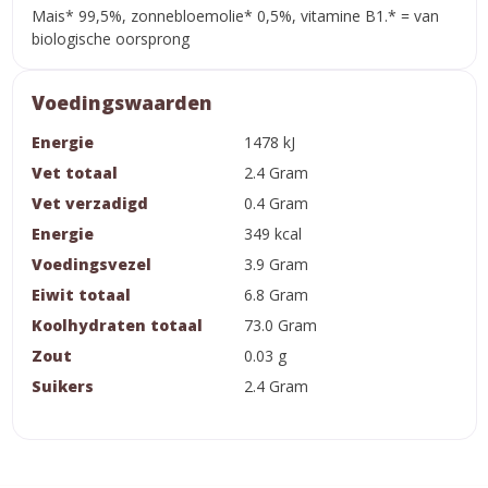
Mais* 99,5%, zonnebloemolie* 0,5%, vitamine B1.* = van
biologische oorsprong
Voedingswaarden
Energie
1478 kJ
Vet totaal
2.4 Gram
Vet verzadigd
0.4 Gram
Energie
349 kcal
Voedingsvezel
3.9 Gram
Eiwit totaal
6.8 Gram
Koolhydraten totaal
73.0 Gram
Zout
0.03 g
Suikers
2.4 Gram