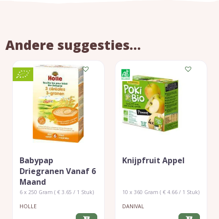
Andere suggesties…
Babypap
Knijpfruit Appel
Driegranen Vanaf 6
Maand
6 x 250 Gram ( € 3.65 / 1 Stuk)
10 x 360 Gram ( € 4.66 / 1 Stuk)
HOLLE
DANIVAL