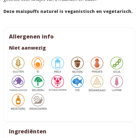
Deze maispuffs naturel is veganistisch en vegetarisch.
Allergenen info
Niet aanwezig
Ingrediënten