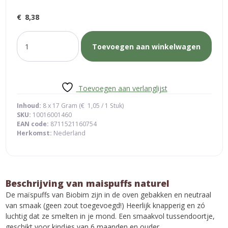
€
8,38
maispuffs
Toevoegen aan winkelwagen
naturel
aantal
Toevoegen aan verlanglijst
Inhoud:
8 x 17 Gram (
€
1,05
/ 1 Stuk)
SKU:
10016001460
EAN code:
8711521160754
Herkomst:
Nederland
Beschrijving van maispuffs naturel
De maïspuffs van Biobim zijn in de oven gebakken en neutraal
van smaak (geen zout toegevoegd!) Heerlijk knapperig en zó
luchtig dat ze smelten in je mond. Een smaakvol tussendoortje,
geschikt voor kindjes van 6 maanden en ouder.