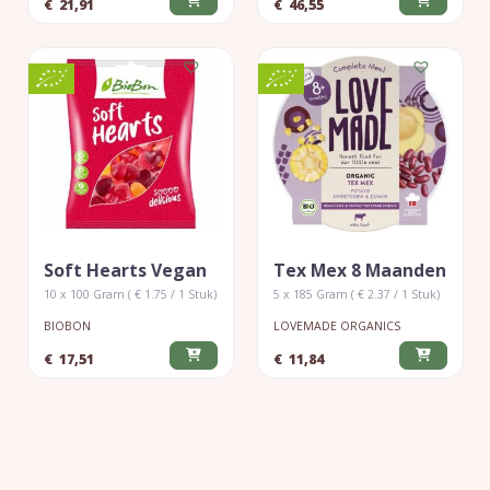
€
21,91
€
46,55
Soft Hearts Vegan
Tex Mex 8 Maanden
10 x 100 Gram ( € 1.75 / 1 Stuk)
5 x 185 Gram ( € 2.37 / 1 Stuk)
BIOBON
LOVEMADE ORGANICS
€
17,51
€
11,84