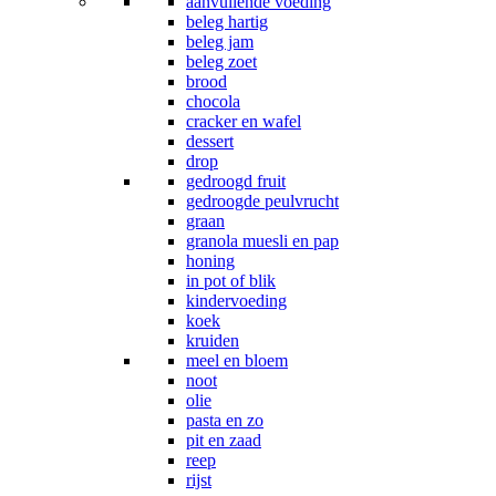
aanvullende voeding
beleg hartig
beleg jam
beleg zoet
brood
chocola
cracker en wafel
dessert
drop
gedroogd fruit
gedroogde peulvrucht
graan
granola muesli en pap
honing
in pot of blik
kindervoeding
koek
kruiden
meel en bloem
noot
olie
pasta en zo
pit en zaad
reep
rijst