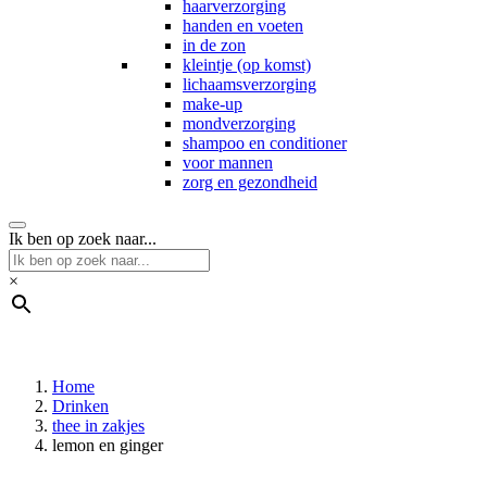
haarverzorging
handen en voeten
in de zon
kleintje (op komst)
lichaamsverzorging
make-up
mondverzorging
shampoo en conditioner
voor mannen
zorg en gezondheid
Ik ben op zoek naar...
×
Home
Drinken
thee in zakjes
lemon en ginger