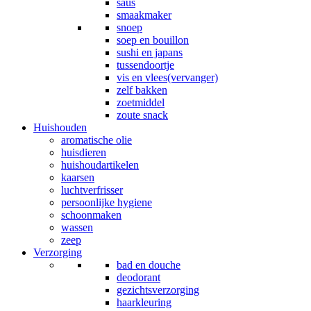
saus
smaakmaker
snoep
soep en bouillon
sushi en japans
tussendoortje
vis en vlees(vervanger)
zelf bakken
zoetmiddel
zoute snack
Huishouden
aromatische olie
huisdieren
huishoudartikelen
kaarsen
luchtverfrisser
persoonlijke hygiene
schoonmaken
wassen
zeep
Verzorging
bad en douche
deodorant
gezichtsverzorging
haarkleuring