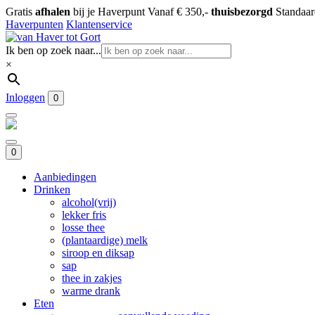
Gratis
afhalen
bij je Haverpunt
Vanaf € 350,-
thuisbezorgd
Standaa
Haverpunten
Klantenservice
Ik ben op zoek naar...
×
Inloggen
0
0
Aanbiedingen
Drinken
alcohol(vrij)
lekker fris
losse thee
(plantaardige) melk
siroop en diksap
sap
thee in zakjes
warme drank
Eten