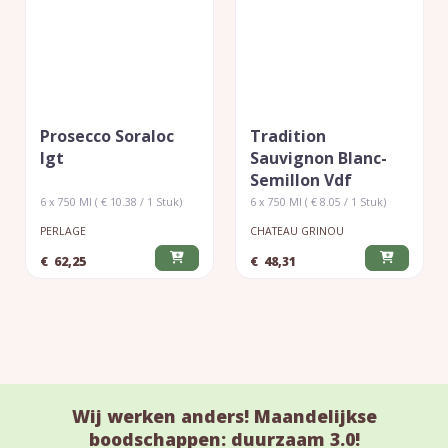
Prosecco Soraloc
Tradition
Igt
Sauvignon Blanc-
Semillon Vdf
6 x 750 Ml ( € 10.38 / 1 Stuk)
6 x 750 Ml ( € 8.05 / 1 Stuk)
PERLAGE
CHATEAU GRINOU
€
62,25
€
48,31
Wij werken anders! Maandelijkse
boodschappen: duurzaam 3.0!