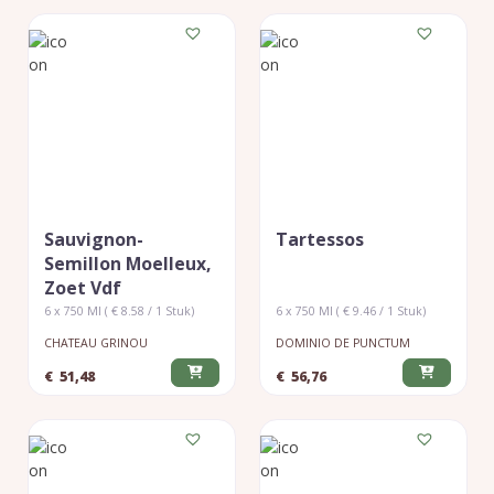
Sauvignon-
Tartessos
Semillon Moelleux,
Zoet Vdf
6 x 750 Ml ( € 8.58 / 1 Stuk)
6 x 750 Ml ( € 9.46 / 1 Stuk)
CHATEAU GRINOU
DOMINIO DE PUNCTUM
€
51,48
€
56,76