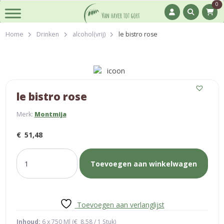
0
Home
Drinken
alcohol(vrij)
le bistro rose
le bistro rose
Merk:
Montmija
€
51,48
le
Toevoegen aan winkelwagen
bistro
rose
aantal
Toevoegen aan verlanglijst
Inhoud:
6 x 750 Ml (
€
8,58
/ 1 Stuk)