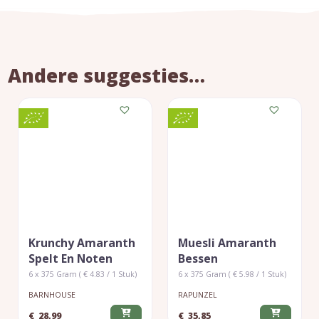
Andere suggesties…
Krunchy Amaranth
Muesli Amaranth
Spelt En Noten
Bessen
6 x 375 Gram ( € 4.83 / 1 Stuk)
6 x 375 Gram ( € 5.98 / 1 Stuk)
BARNHOUSE
RAPUNZEL
€
28,99
€
35,85