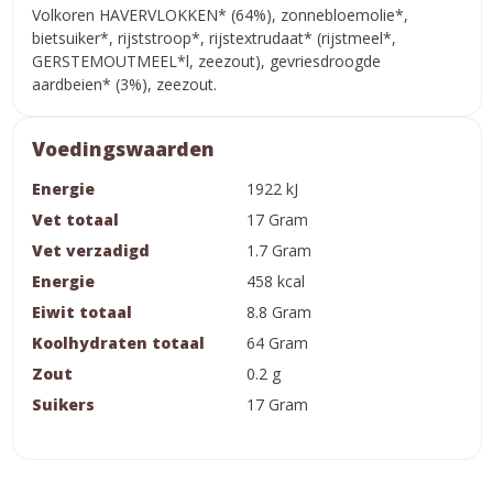
Volkoren HAVERVLOKKEN* (64%), zonnebloemolie*,
bietsuiker*, rijststroop*, rijstextrudaat* (rijstmeel*,
GERSTEMOUTMEEL*l, zeezout), gevriesdroogde
aardbeien* (3%), zeezout.
Voedingswaarden
Energie
1922 kJ
Vet totaal
17 Gram
Vet verzadigd
1.7 Gram
Energie
458 kcal
Eiwit totaal
8.8 Gram
Koolhydraten totaal
64 Gram
Zout
0.2 g
Suikers
17 Gram