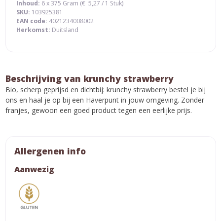
Inhoud:
6 x 375 Gram (
€
5,27
/ 1 Stuk)
SKU:
103925381
EAN code:
4021234008002
Herkomst:
Duitsland
Beschrijving van krunchy strawberry
Bio, scherp geprijsd en dichtbij: krunchy strawberry bestel je bij
ons en haal je op bij een Haverpunt in jouw omgeving. Zonder
franjes, gewoon een goed product tegen een eerlijke prijs.
Allergenen info
Aanwezig