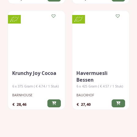
Krunchy Joy Cocoa
Havermuesli
Bessen
6 x 375 Gram ( € 4.74 / 1 Stuk)
6 x 425 Gram ( € 4.57 / 1 Stuk)
BARNHOUSE
BAUCKHOF
€
28,46
€
27,40