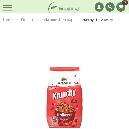
0
Home
Eten
granola muesli en pap
krunchy strawberry