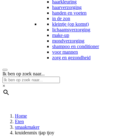
haarkleuring
haarverzorging
handen en voeten
in de zon
kleintje (op komst)
lichaamsverzorging
make-up
mondverzorging
shampoo en conditioner
voor mannen
zorg en gezondheid
Ik ben op zoek naar...
×
Home
Eten
smaakmaker
kruidenmix tjap tjoy