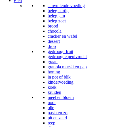
Eten
aanvullende voeding
beleg hartig
beleg jam
beleg zoet
brood
chocola
cracker en wafel
dessert
drop
gedroogd fruit
gedroogde peulvrucht
graan
granola muesli en pap
honing
in pot of blik
kindervoeding
koek
kruiden
meel en bloem
noot
olie
pasta en zo
pit en zaad
reep