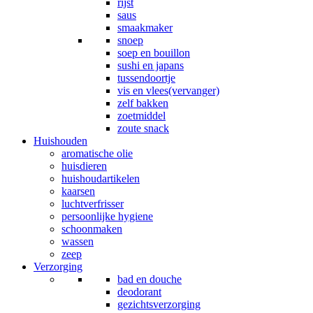
rijst
saus
smaakmaker
snoep
soep en bouillon
sushi en japans
tussendoortje
vis en vlees(vervanger)
zelf bakken
zoetmiddel
zoute snack
Huishouden
aromatische olie
huisdieren
huishoudartikelen
kaarsen
luchtverfrisser
persoonlijke hygiene
schoonmaken
wassen
zeep
Verzorging
bad en douche
deodorant
gezichtsverzorging