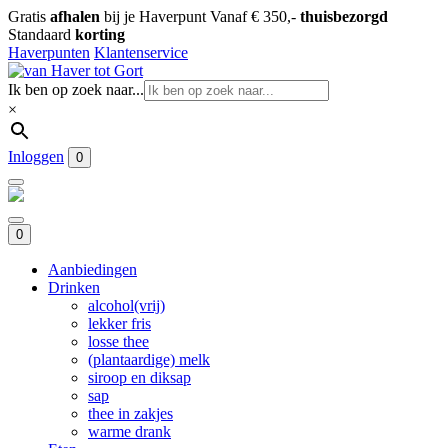
Gratis
afhalen
bij je Haverpunt
Vanaf € 350,-
thuisbezorgd
Standaard
korting
Haverpunten
Klantenservice
Ik ben op zoek naar...
×
Inloggen
0
0
Aanbiedingen
Drinken
alcohol(vrij)
lekker fris
losse thee
(plantaardige) melk
siroop en diksap
sap
thee in zakjes
warme drank