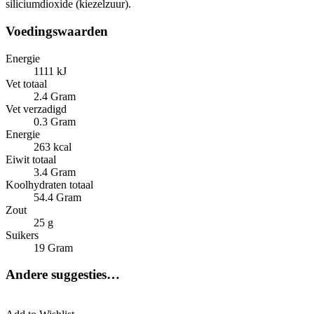
siliciumdioxide (kiezelzuur).
Voedingswaarden
Energie
1111 kJ
Vet totaal
2.4 Gram
Vet verzadigd
0.3 Gram
Energie
263 kcal
Eiwit totaal
3.4 Gram
Koolhydraten totaal
54.4 Gram
Zout
25 g
Suikers
19 Gram
Andere suggesties…