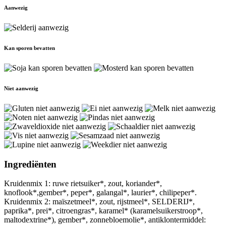
Aanwezig
Kan sporen bevatten
Niet aanwezig
Ingrediënten
Kruidenmix 1: ruwe rietsuiker*, zout, koriander*,
knoflook*,gember*, peper*, galangal*, laurier*, chilipeper*.
Kruidenmix 2: maïszetmeel*, zout, rijstmeel*, SELDERIJ*,
paprika*, prei*, citroengras*, karamel* (karamelsuikerstroop*,
maltodextrine*), gember*, zonnebloemolie*, antiklontermiddel: