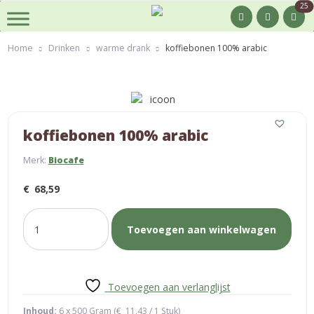
25
Home
Drinken
warme drank
koffiebonen 100% arabic
koffiebonen 100% arabic
Merk:
Biocafe
€
68,59
koffiebonen
Toevoegen aan winkelwagen
100%
arabic
aantal
Toevoegen aan verlanglijst
Inhoud:
6 x 500 Gram (
€
11,43
/ 1 Stuk)