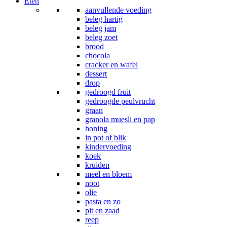
Eten
aanvullende voeding
beleg hartig
beleg jam
beleg zoet
brood
chocola
cracker en wafel
dessert
drop
gedroogd fruit
gedroogde peulvrucht
graan
granola muesli en pap
honing
in pot of blik
kindervoeding
koek
kruiden
meel en bloem
noot
olie
pasta en zo
pit en zaad
reep