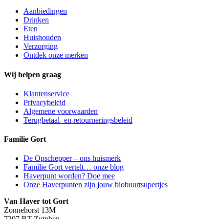
Aanbiedingen
Drinken
Eten
Huishouden
Verzorging
Ontdek onze merken
Wij helpen graag
Klantenservice
Privacybeleid
Algemene voorwaarden
Terugbetaal- en retourneringsbeleid
Familie Gort
De Opschepper – ons huismerk
Familie Gort vertelt… onze blog
Haverpunt worden? Doe mee
Onze Haverpunten zijn jouw biobuurtsupertjes
Van Haver tot Gort
Zonnehorst 13M
7207 BT Zutphen