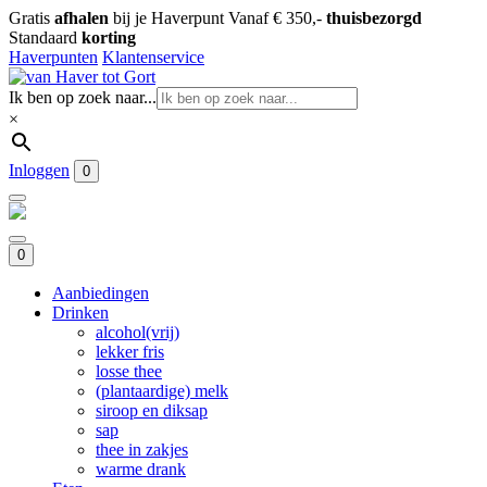
Gratis
afhalen
bij je Haverpunt
Vanaf € 350,-
thuisbezorgd
Standaard
korting
Haverpunten
Klantenservice
Ik ben op zoek naar...
×
Inloggen
0
0
Aanbiedingen
Drinken
alcohol(vrij)
lekker fris
losse thee
(plantaardige) melk
siroop en diksap
sap
thee in zakjes
warme drank