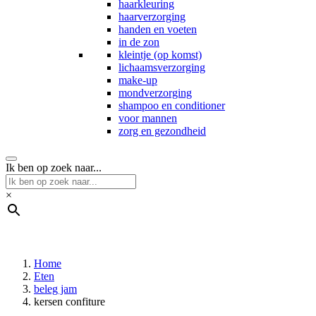
haarkleuring
haarverzorging
handen en voeten
in de zon
kleintje (op komst)
lichaamsverzorging
make-up
mondverzorging
shampoo en conditioner
voor mannen
zorg en gezondheid
Ik ben op zoek naar...
×
Home
Eten
beleg jam
kersen confiture