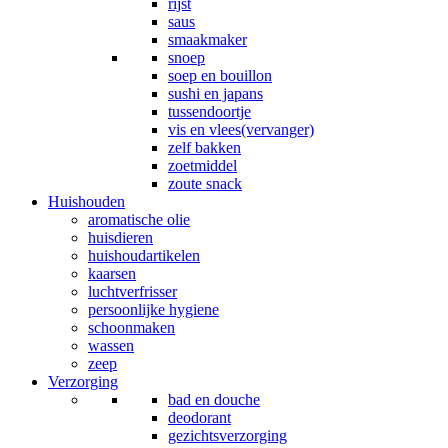
rijst
saus
smaakmaker
snoep
soep en bouillon
sushi en japans
tussendoortje
vis en vlees(vervanger)
zelf bakken
zoetmiddel
zoute snack
Huishouden
aromatische olie
huisdieren
huishoudartikelen
kaarsen
luchtverfrisser
persoonlijke hygiene
schoonmaken
wassen
zeep
Verzorging
bad en douche
deodorant
gezichtsverzorging