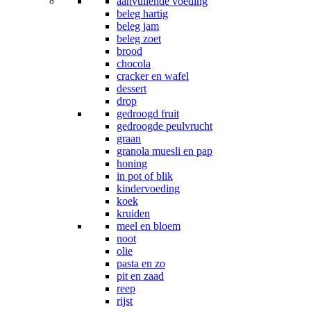
aanvullende voeding
beleg hartig
beleg jam
beleg zoet
brood
chocola
cracker en wafel
dessert
drop
gedroogd fruit
gedroogde peulvrucht
graan
granola muesli en pap
honing
in pot of blik
kindervoeding
koek
kruiden
meel en bloem
noot
olie
pasta en zo
pit en zaad
reep
rijst