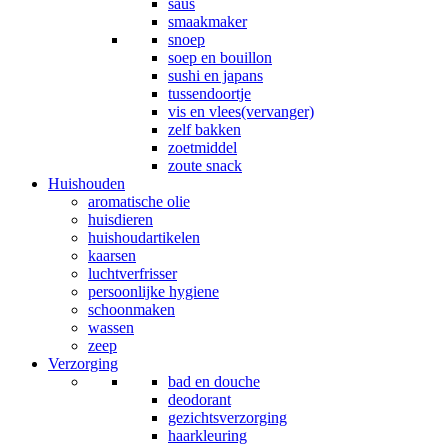
saus
smaakmaker
snoep
soep en bouillon
sushi en japans
tussendoortje
vis en vlees(vervanger)
zelf bakken
zoetmiddel
zoute snack
Huishouden
aromatische olie
huisdieren
huishoudartikelen
kaarsen
luchtverfrisser
persoonlijke hygiene
schoonmaken
wassen
zeep
Verzorging
bad en douche
deodorant
gezichtsverzorging
haarkleuring