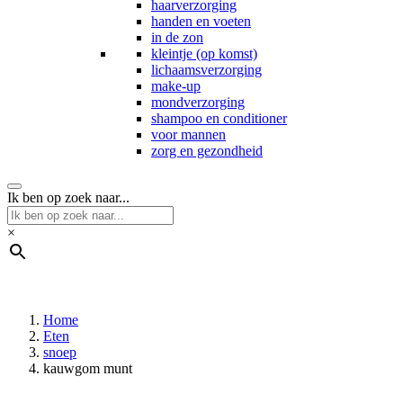
haarverzorging
handen en voeten
in de zon
kleintje (op komst)
lichaamsverzorging
make-up
mondverzorging
shampoo en conditioner
voor mannen
zorg en gezondheid
Ik ben op zoek naar...
×
Home
Eten
snoep
kauwgom munt