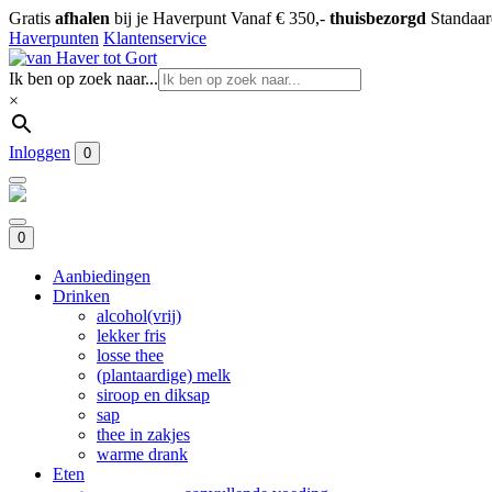
Gratis
afhalen
bij je Haverpunt
Vanaf € 350,-
thuisbezorgd
Standaa
Haverpunten
Klantenservice
Ik ben op zoek naar...
×
Inloggen
0
0
Aanbiedingen
Drinken
alcohol(vrij)
lekker fris
losse thee
(plantaardige) melk
siroop en diksap
sap
thee in zakjes
warme drank
Eten