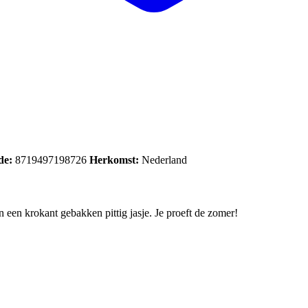
de:
8719497198726
Herkomst:
Nederland
n een krokant gebakken pittig jasje. Je proeft de zomer!