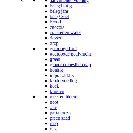
aanvullende voeding
beleg hartig
beleg jam
beleg zoet
brood
chocola
cracker en wafel
dessert
drop
gedroogd fruit
gedroogde peulvrucht
graan
granola muesli en pap
honing
in pot of blik
kindervoeding
koek
kruiden
meel en bloem
noot
olie
pasta en zo
pit en zaad
reep
rijst