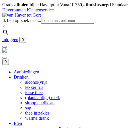
Gratis
afhalen
bij je Haverpunt
Vanaf € 350,-
thuisbezorgd
Standaa
Haverpunten
Klantenservice
Ik ben op zoek naar...
×
Inloggen
0
0
Aanbiedingen
Drinken
alcohol(vrij)
lekker fris
losse thee
(plantaardige) melk
siroop en diksap
sap
thee in zakjes
warme drank
Eten