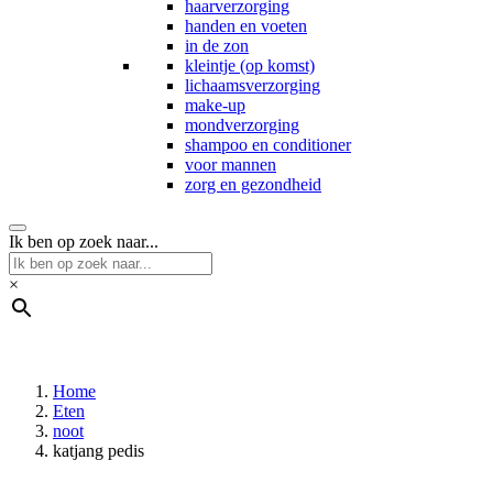
haarverzorging
handen en voeten
in de zon
kleintje (op komst)
lichaamsverzorging
make-up
mondverzorging
shampoo en conditioner
voor mannen
zorg en gezondheid
Ik ben op zoek naar...
×
Home
Eten
noot
katjang pedis