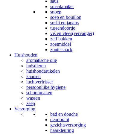
saus
smaakmaker
snoep
soep en bouillon
sushi en japans
tussendoortje
vis en vlees(vervanger)
zelf bakken
zoetmiddel
zoute snack
Huishouden
aromatische olie
huisdieren
huishoudartikelen
kaarsen
luchtverfrisser
persoonlijke hygiene
schoonmaken
wassen
zeep
Verzorging
bad en douche
deodorant
gezichtsverzorging
haarkleuring