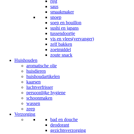
rijst
saus
smaakmaker
snoep
soep en bouillon
sushi en japans
tussendoortje
vis en vlees(vervanger)
zelf bakken
zoetmiddel
zoute snack
Huishouden
aromatische olie
huisdieren
huishoudartikelen
kaarsen
luchtverfrisser
persoonlijke hygiene
schoonmaken
wassen
zeep
Verzorging
bad en douche
deodorant
gezichtsverzorging