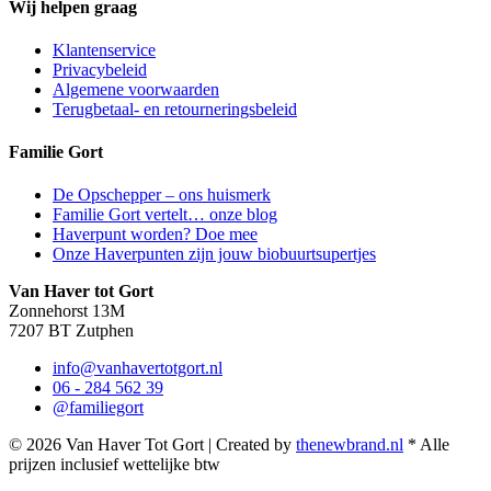
Wij helpen graag
Klantenservice
Privacybeleid
Algemene voorwaarden
Terugbetaal- en retourneringsbeleid
Familie Gort
De Opschepper – ons huismerk
Familie Gort vertelt… onze blog
Haverpunt worden? Doe mee
Onze Haverpunten zijn jouw biobuurtsupertjes
Van Haver tot Gort
Zonnehorst 13M
7207 BT Zutphen
info@vanhavertotgort.nl
06 - 284 562 39
@familiegort
© 2026 Van Haver Tot Gort | Created by
thenewbrand.nl
* Alle
prijzen inclusief wettelijke btw