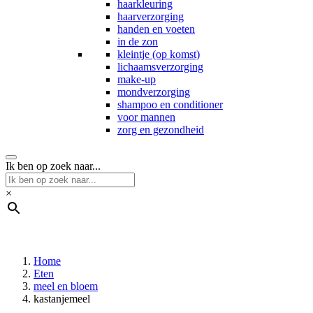
haarkleuring
haarverzorging
handen en voeten
in de zon
kleintje (op komst)
lichaamsverzorging
make-up
mondverzorging
shampoo en conditioner
voor mannen
zorg en gezondheid
Ik ben op zoek naar...
×
Home
Eten
meel en bloem
kastanjemeel