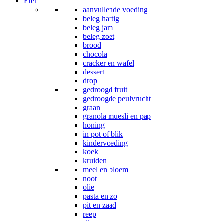
Eten
aanvullende voeding
beleg hartig
beleg jam
beleg zoet
brood
chocola
cracker en wafel
dessert
drop
gedroogd fruit
gedroogde peulvrucht
graan
granola muesli en pap
honing
in pot of blik
kindervoeding
koek
kruiden
meel en bloem
noot
olie
pasta en zo
pit en zaad
reep