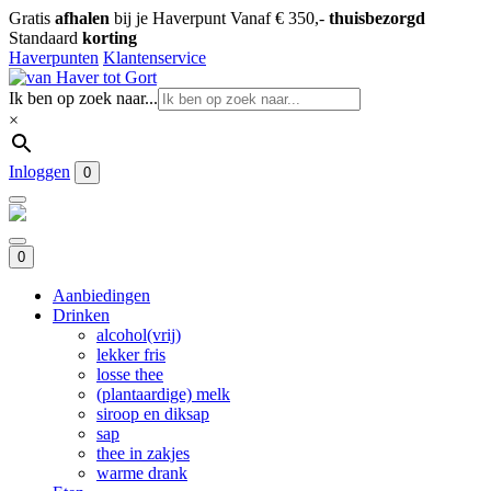
Gratis
afhalen
bij je Haverpunt
Vanaf € 350,-
thuisbezorgd
Standaard
korting
Haverpunten
Klantenservice
Ik ben op zoek naar...
×
Inloggen
0
0
Aanbiedingen
Drinken
alcohol(vrij)
lekker fris
losse thee
(plantaardige) melk
siroop en diksap
sap
thee in zakjes
warme drank