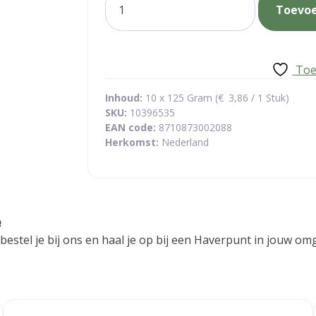
Toevo
oude
goudse
aantal
Toe
Inhoud:
10 x 125 Gram (
€
3,86
/ 1 Stuk)
SKU:
10396535
EAN code:
8710873002088
Herkomst:
Nederland
e
 bestel je bij ons en haal je op bij een Haverpunt in jouw 