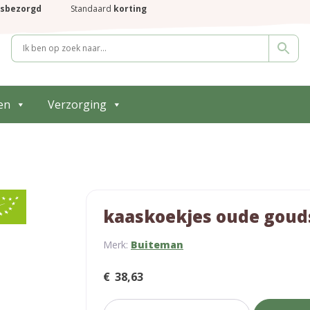
isbezorgd
Standaard
korting
en
Verzorging
kaaskoekjes oude goud
Merk:
Buiteman
€
38,63
kaaskoekjes