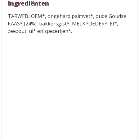
Ingrediënten
TARWEBLOEM*, ongehard palmvet*, oude Goudse
KAAS* (24%), bakkersgist*, MELKPOEDER*, EI*,
zeezout, ui* en specerijen*.