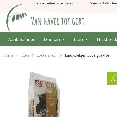
Gratis
afhalen
bij je Haverpunt
Vanaf € 350,-
thu
Aanbiedingen
Drinken
Eten
Huishoud
Home
Eten
zoute snack
kaaskoekjes oude goudse