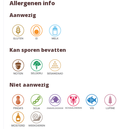
Allergenen info
Aanwezig
Kan sporen bevatten
Niet aanwezig