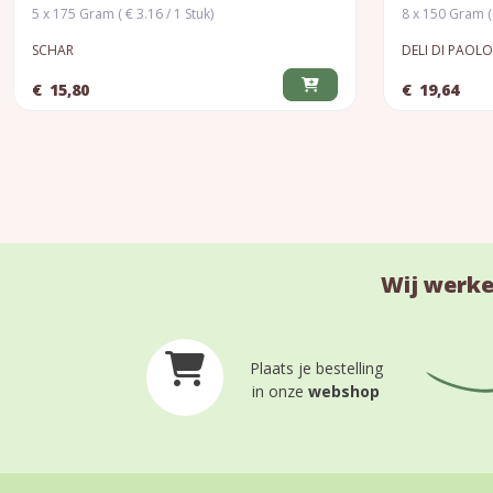
5 x 175 Gram ( € 3.16 / 1 Stuk)
8 x 150 Gram ( 
SCHAR
DELI DI PAOLO
€
15,80
€
19,64
Wij werke
Plaats je bestelling
in onze
webshop