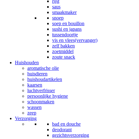
rijst
saus
smaakmaker
snoep
soep en bouillon
sushi en japans
tussendoortje
vis en vlees(vervanger)
zelf bakken
zoetmiddel
zoute snack
Huishouden
aromatische olie
huisdieren
huishoudartikelen
kaarsen
luchtverfrisser
persoonlijke hygiene
schoonmaken
wassen
zeep
Verzorging
bad en douche
deodorant
gezichtsverzorging