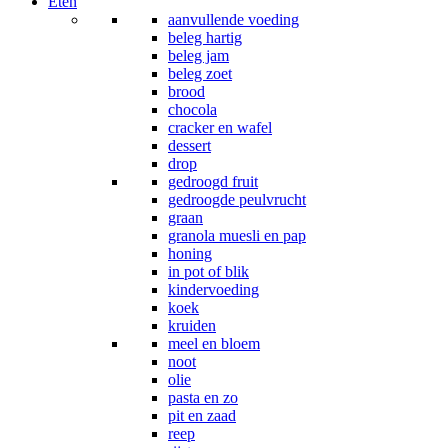
Eten
aanvullende voeding
beleg hartig
beleg jam
beleg zoet
brood
chocola
cracker en wafel
dessert
drop
gedroogd fruit
gedroogde peulvrucht
graan
granola muesli en pap
honing
in pot of blik
kindervoeding
koek
kruiden
meel en bloem
noot
olie
pasta en zo
pit en zaad
reep