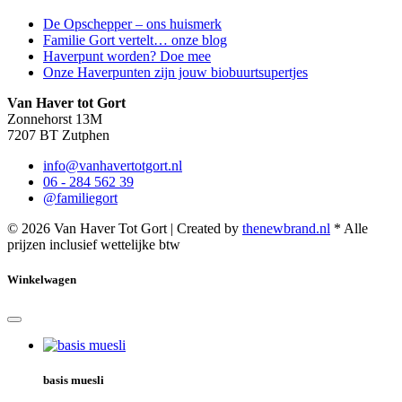
De Opschepper – ons huismerk
Familie Gort vertelt… onze blog
Haverpunt worden? Doe mee
Onze Haverpunten zijn jouw biobuurtsupertjes
Van Haver tot Gort
Zonnehorst 13M
7207 BT Zutphen
info@vanhavertotgort.nl
06 - 284 562 39
@familiegort
© 2026 Van Haver Tot Gort | Created by
thenewbrand.nl
* Alle
prijzen inclusief wettelijke btw
Winkelwagen
basis muesli