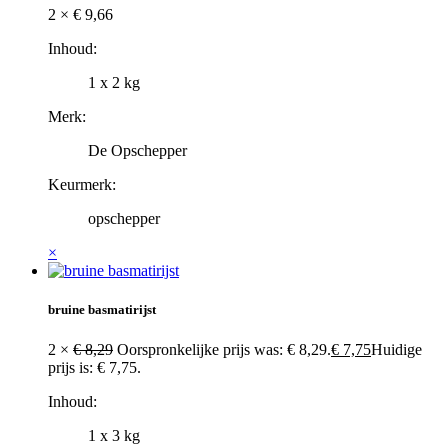
2 ×
€
9,66
Inhoud:
1 x 2 kg
Merk:
De Opschepper
Keurmerk:
opschepper
×
bruine basmatirijst
2 ×
€
8,29
Oorspronkelijke prijs was: € 8,29.
€
7,75
Huidige
prijs is: € 7,75.
Inhoud:
1 x 3 kg