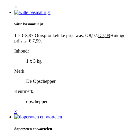
×
witte basmatirijst
1 ×
€
8,97
Oorspronkelijke prijs was: € 8,97.
€
7,99
Huidige
prijs is: € 7,99.
Inhoud:
1 x 3 kg
Merk:
De Opschepper
Keurmerk:
opschepper
×
doperwten en wortelen