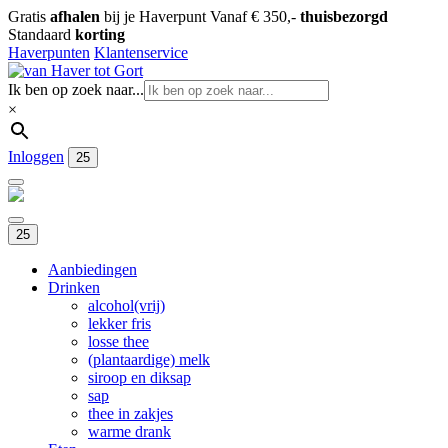
Gratis
afhalen
bij je Haverpunt
Vanaf € 350,-
thuisbezorgd
Standaard
korting
Haverpunten
Klantenservice
Ik ben op zoek naar...
×
Inloggen
25
25
Aanbiedingen
Drinken
alcohol(vrij)
lekker fris
losse thee
(plantaardige) melk
siroop en diksap
sap
thee in zakjes
warme drank