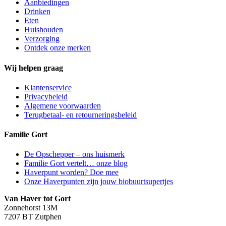
Aanbiedingen
Drinken
Eten
Huishouden
Verzorging
Ontdek onze merken
Wij helpen graag
Klantenservice
Privacybeleid
Algemene voorwaarden
Terugbetaal- en retourneringsbeleid
Familie Gort
De Opschepper – ons huismerk
Familie Gort vertelt… onze blog
Haverpunt worden? Doe mee
Onze Haverpunten zijn jouw biobuurtsupertjes
Van Haver tot Gort
Zonnehorst 13M
7207 BT Zutphen