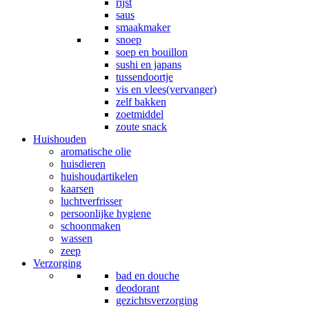
rijst
saus
smaakmaker
snoep
soep en bouillon
sushi en japans
tussendoortje
vis en vlees(vervanger)
zelf bakken
zoetmiddel
zoute snack
Huishouden
aromatische olie
huisdieren
huishoudartikelen
kaarsen
luchtverfrisser
persoonlijke hygiene
schoonmaken
wassen
zeep
Verzorging
bad en douche
deodorant
gezichtsverzorging