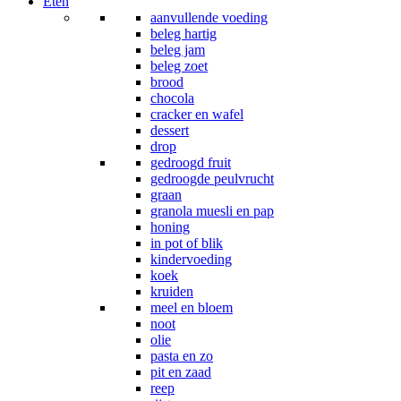
Eten
aanvullende voeding
beleg hartig
beleg jam
beleg zoet
brood
chocola
cracker en wafel
dessert
drop
gedroogd fruit
gedroogde peulvrucht
graan
granola muesli en pap
honing
in pot of blik
kindervoeding
koek
kruiden
meel en bloem
noot
olie
pasta en zo
pit en zaad
reep