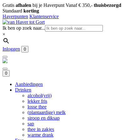
Gratis
afhalen
bij je Haverpunt
Vanaf € 350,-
thuisbezorgd
Standaard
korting
Haverpunten
Klantenservice
Ik ben op zoek naar...
×
Inloggen
0
0
Aanbiedingen
Drinken
alcohol(vrij)
lekker fris
losse thee
(plantaardige) melk
siroop en diksap
sap
thee in zakjes
warme drank