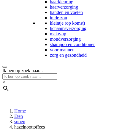
haarkleuring
haarverzorging
handen en voeten
in de zon
kleintje (op komst)
lichaamsverzorging
make-up
mondverzorging
shampoo en conditioner
voor mannen
zorg en gezondheid
Ik ben op zoek naar...
×
Home
Eten
snoep
hazelnoottoffees