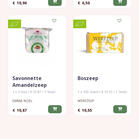
€
10,96
€
6,50
Savonnette
Boszeep
Amandelzeep
1 x 3 stuk ( € 10.87 / 1 Stuk)
1 x 100 Gram ( € 10.55 / 1 Stuk)
EMMA NOEL
WERFZEEP
€
10,87
€
10,55