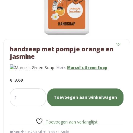
handzeep met pompje orange en
jasmine
Merk:
Marcel's Green Soap
€
3,69
handzeep
Toevoegen aan winkelwagen
met
pompje
orange
en
Toevoegen aan verlanglijst
jasmine
aantal
Inhoud:
1 x 250 Ml (
€
3,69
/ 1 Stuk)