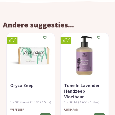
Andere suggesties…
Oryza Zeep
Tune In Lavender
Handzeep
Vloeibaar
1 x 100 Gram ( € 10.96 / 1 Stuk)
1 x 300 Ml ( € 6.50 / 1 Stuk)
WERFZEEP
URTEKRAM