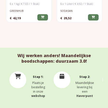
6 x 1 kg ( € 7.03 / 1 Stuk)
6 x 1 Liter ( € 4.92 / 1 Stuk)
GREENHUB
SODASAN
€
42,19
€
29,52
Wij werken anders! Maandelijkse
boodschappen: duurzaam 3.0!
Stap 1:
Stap 2:
Plaats je
Maandelijkse
bestelling
levering bij
in onze
een
webshop
Haverpunt