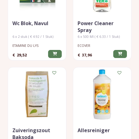
Wc Blok, Navul
Power Cleaner
Spray
6 x 2 stuk ( € 4.92 / 1 Stuk)
6 x 500 Ml ( € 6.33 / 1 Stuk)
ETAMINE DU LYS
ECOVER
€
29,52
€
37,96
Zuiveringszout
Allesreiniger
Baksoda