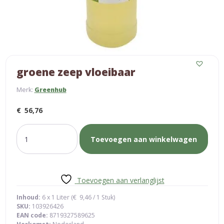
groene zeep vloeibaar
Merk:
Greenhub
€
56,76
groene
Toevoegen aan winkelwagen
zeep
vloeibaar
aantal
Toevoegen aan verlanglijst
Inhoud:
6 x 1 Liter (
€
9,46
/ 1 Stuk)
SKU:
103926426
EAN code:
8719327589625