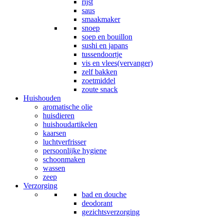
rijst
saus
smaakmaker
snoep
soep en bouillon
sushi en japans
tussendoortje
vis en vlees(vervanger)
zelf bakken
zoetmiddel
zoute snack
Huishouden
aromatische olie
huisdieren
huishoudartikelen
kaarsen
luchtverfrisser
persoonlijke hygiene
schoonmaken
wassen
zeep
Verzorging
bad en douche
deodorant
gezichtsverzorging