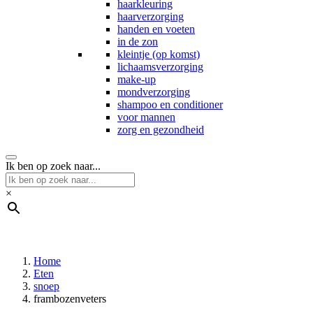
haarkleuring
haarverzorging
handen en voeten
in de zon
kleintje (op komst)
lichaamsverzorging
make-up
mondverzorging
shampoo en conditioner
voor mannen
zorg en gezondheid
Ik ben op zoek naar...
×
Home
Eten
snoep
frambozenveters