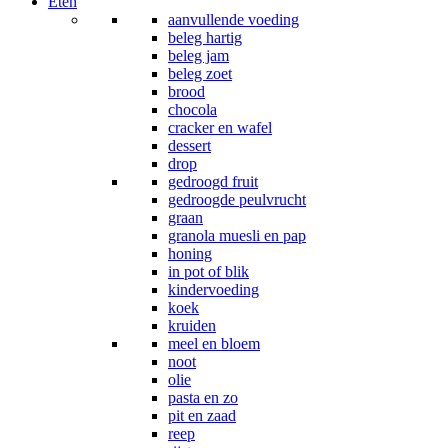
Eten
aanvullende voeding
beleg hartig
beleg jam
beleg zoet
brood
chocola
cracker en wafel
dessert
drop
gedroogd fruit
gedroogde peulvrucht
graan
granola muesli en pap
honing
in pot of blik
kindervoeding
koek
kruiden
meel en bloem
noot
olie
pasta en zo
pit en zaad
reep