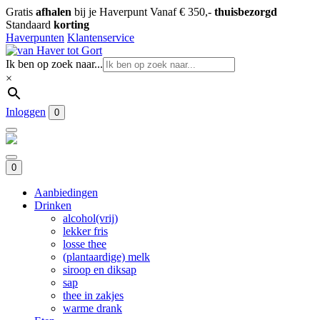
Gratis
afhalen
bij je Haverpunt
Vanaf € 350,-
thuisbezorgd
Standaard
korting
Haverpunten
Klantenservice
Ik ben op zoek naar...
×
Inloggen
0
0
Aanbiedingen
Drinken
alcohol(vrij)
lekker fris
losse thee
(plantaardige) melk
siroop en diksap
sap
thee in zakjes
warme drank