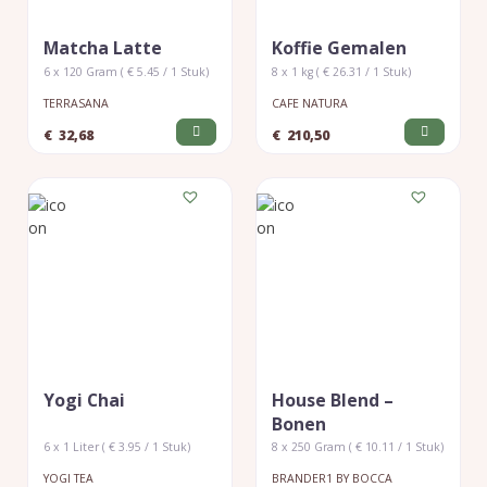
Matcha Latte
Koffie Gemalen
6 x 120 Gram ( € 5.45 / 1 Stuk)
8 x 1 kg ( € 26.31 / 1 Stuk)
TERRASANA
CAFE NATURA
€
32,68
€
210,50
Yogi Chai
House Blend –
Bonen
6 x 1 Liter ( € 3.95 / 1 Stuk)
8 x 250 Gram ( € 10.11 / 1 Stuk)
YOGI TEA
BRANDER1 BY BOCCA