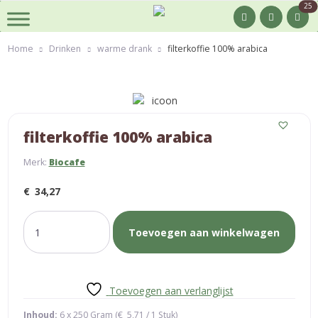
25
Home
Drinken
warme drank
filterkoffie 100% arabica
filterkoffie 100% arabica
Merk:
Biocafe
€
34,27
filterkoffie
Toevoegen aan winkelwagen
100%
arabica
aantal
Toevoegen aan verlanglijst
Inhoud:
6 x 250 Gram (
€
5,71
/ 1 Stuk)