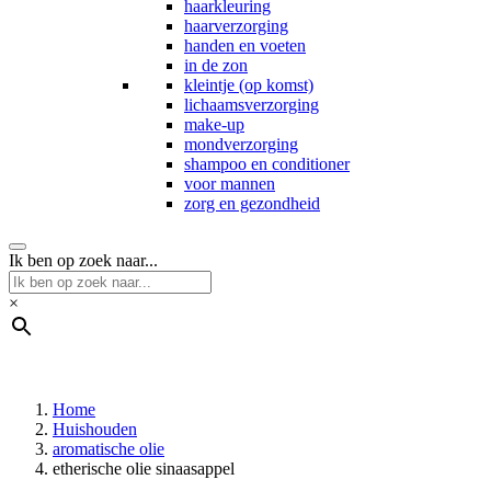
haarkleuring
haarverzorging
handen en voeten
in de zon
kleintje (op komst)
lichaamsverzorging
make-up
mondverzorging
shampoo en conditioner
voor mannen
zorg en gezondheid
Ik ben op zoek naar...
×
Home
Huishouden
aromatische olie
etherische olie sinaasappel