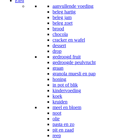
Eten
aanvullende voeding
beleg hartig
beleg jam
beleg zoet
brood
chocola
cracker en wafel
dessert
drop
gedroogd fruit
gedroogde peulvrucht
graan
granola muesli en pap
honing
in pot of blik
kindervoeding
koek
kruiden
meel en bloem
noot
olie
pasta en zo
pit en zaad
reep