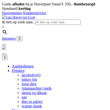
Gratis
afhalen
bij je Haverpunt
Vanaf € 350,-
thuisbezorgd
Standaard
korting
Haverpunten
Klantenservice
Ik ben op zoek naar...
×
Inloggen
0
0
Aanbiedingen
Drinken
alcohol(vrij)
lekker fris
losse thee
(plantaardige) melk
siroop en diksap
sap
thee in zakjes
warme drank