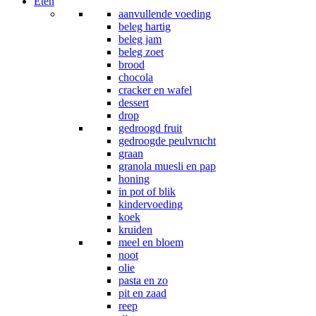
Eten
aanvullende voeding
beleg hartig
beleg jam
beleg zoet
brood
chocola
cracker en wafel
dessert
drop
gedroogd fruit
gedroogde peulvrucht
graan
granola muesli en pap
honing
in pot of blik
kindervoeding
koek
kruiden
meel en bloem
noot
olie
pasta en zo
pit en zaad
reep