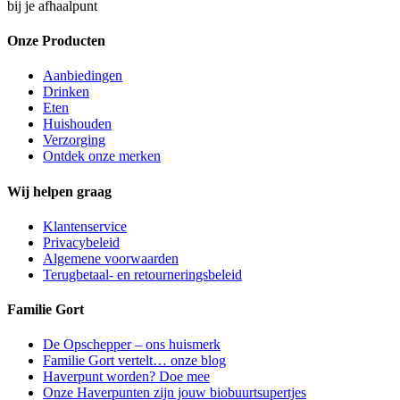
bij je afhaalpunt
Onze Producten
Aanbiedingen
Drinken
Eten
Huishouden
Verzorging
Ontdek onze merken
Wij helpen graag
Klantenservice
Privacybeleid
Algemene voorwaarden
Terugbetaal- en retourneringsbeleid
Familie Gort
De Opschepper – ons huismerk
Familie Gort vertelt… onze blog
Haverpunt worden? Doe mee
Onze Haverpunten zijn jouw biobuurtsupertjes