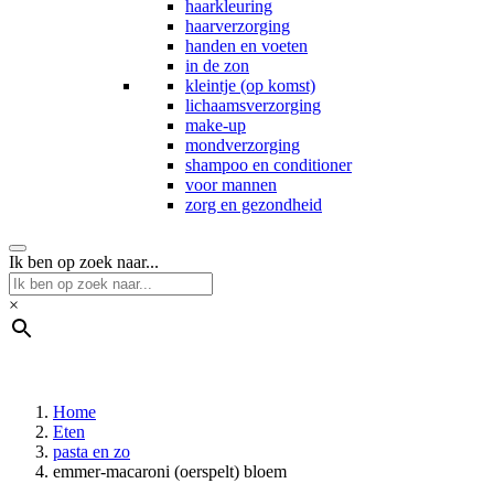
haarkleuring
haarverzorging
handen en voeten
in de zon
kleintje (op komst)
lichaamsverzorging
make-up
mondverzorging
shampoo en conditioner
voor mannen
zorg en gezondheid
Ik ben op zoek naar...
×
Home
Eten
pasta en zo
emmer-macaroni (oerspelt) bloem