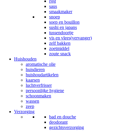
rijst
saus
smaakmaker
snoep
soep en bouillon
sushi en japans
tussendoortje
vis en vlees(vervanger)
zelf bakken
zoetmiddel
zoute snack
Huishouden
aromatische olie
huisdieren
huishoudartikelen
kaarsen
luchtverfrisser
persoonlijke hygiene
schoonmaken
wassen
zeep
Verzorging
bad en douche
deodorant
gezichtsverzorging