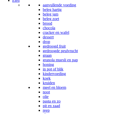
Eten
aanvullende voeding
beleg hartig
beleg jam
beleg zoet
brood
chocola
cracker en wafel
dessert
drop
gedroogd fruit
gedroogde peulvrucht
graan
granola muesli en pap
honing
in pot of blik
kindervoeding
koek
kruiden
meel en bloem
noot
olie
pasta en zo
pit en zaad
reep