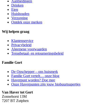
Aanbiedingen
Drinken
Eten
Huishouden
Verzorging
Ontdek onze merken
Wij helpen graag
Klantenservice
Privacybeleid
Algemene voorwaarden
Terugbetaal- en retourneringsbeleid
Familie Gort
De Opschepper – ons huismerk
Familie Gort vertelt… onze blog
Haverpunt worden? Doe mee
Onze Haverpunten zijn jouw biobuurtsupertjes
Van Haver tot Gort
Zonnehorst 13M
7207 BT Zutphen