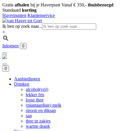
Gratis
afhalen
bij je Haverpunt
Vanaf € 350,-
thuisbezorgd
Standaard
korting
Haverpunten
Klantenservice
Ik ben op zoek naar...
×
Inloggen
0
0
Aanbiedingen
Drinken
alcohol(vrij)
lekker fris
losse thee
(plantaardige) melk
siroop en diksap
sap
thee in zakjes
warme drank