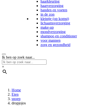
haarkleuring
haarverzorging
handen en voeten
in de zon
kleintje (op komst)
lichaamsverzorging
make-up
mondverzorging
shampoo en conditioner
voor mannen
zorg en gezondheid
Ik ben op zoek naar...
×
Home
Eten
snoep
dropjojos