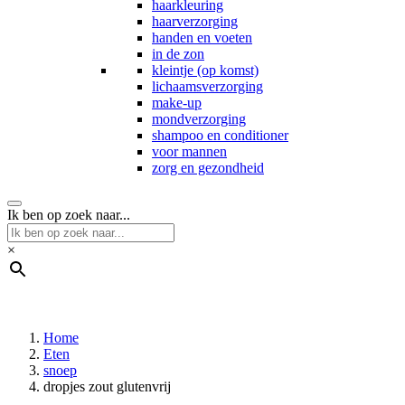
haarkleuring
haarverzorging
handen en voeten
in de zon
kleintje (op komst)
lichaamsverzorging
make-up
mondverzorging
shampoo en conditioner
voor mannen
zorg en gezondheid
Ik ben op zoek naar...
×
Home
Eten
snoep
dropjes zout glutenvrij