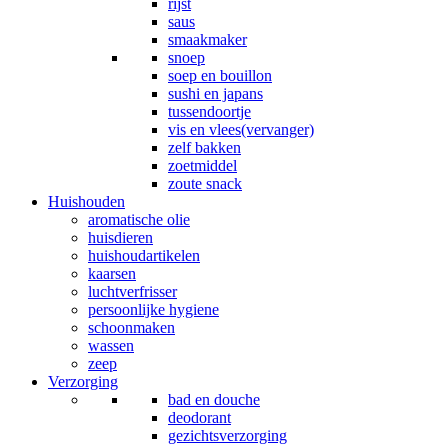
rijst
saus
smaakmaker
snoep
soep en bouillon
sushi en japans
tussendoortje
vis en vlees(vervanger)
zelf bakken
zoetmiddel
zoute snack
Huishouden
aromatische olie
huisdieren
huishoudartikelen
kaarsen
luchtverfrisser
persoonlijke hygiene
schoonmaken
wassen
zeep
Verzorging
bad en douche
deodorant
gezichtsverzorging