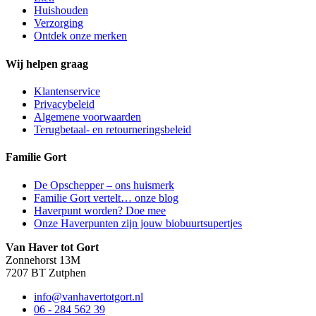
Huishouden
Verzorging
Ontdek onze merken
Wij helpen graag
Klantenservice
Privacybeleid
Algemene voorwaarden
Terugbetaal- en retourneringsbeleid
Familie Gort
De Opschepper – ons huismerk
Familie Gort vertelt… onze blog
Haverpunt worden? Doe mee
Onze Haverpunten zijn jouw biobuurtsupertjes
Van Haver tot Gort
Zonnehorst 13M
7207 BT Zutphen
info@vanhavertotgort.nl
06 - 284 562 39