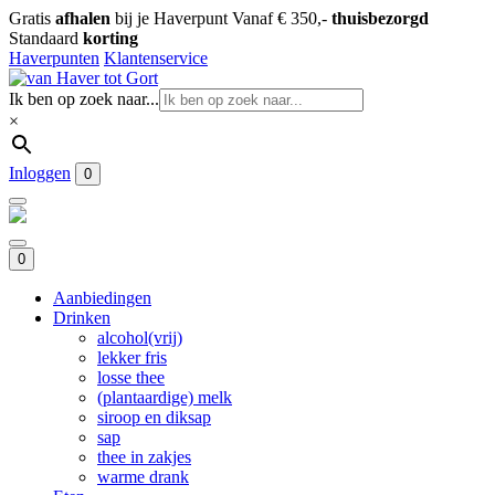
Gratis
afhalen
bij je Haverpunt
Vanaf € 350,-
thuisbezorgd
Standaard
korting
Haverpunten
Klantenservice
Ik ben op zoek naar...
×
Inloggen
0
0
Aanbiedingen
Drinken
alcohol(vrij)
lekker fris
losse thee
(plantaardige) melk
siroop en diksap
sap
thee in zakjes
warme drank