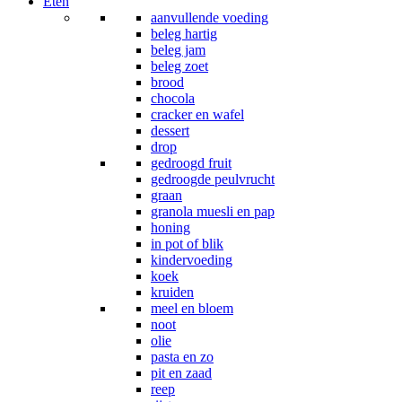
Eten
aanvullende voeding
beleg hartig
beleg jam
beleg zoet
brood
chocola
cracker en wafel
dessert
drop
gedroogd fruit
gedroogde peulvrucht
graan
granola muesli en pap
honing
in pot of blik
kindervoeding
koek
kruiden
meel en bloem
noot
olie
pasta en zo
pit en zaad
reep