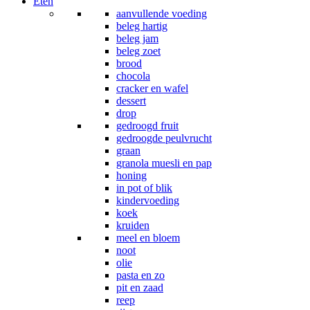
Eten
aanvullende voeding
beleg hartig
beleg jam
beleg zoet
brood
chocola
cracker en wafel
dessert
drop
gedroogd fruit
gedroogde peulvrucht
graan
granola muesli en pap
honing
in pot of blik
kindervoeding
koek
kruiden
meel en bloem
noot
olie
pasta en zo
pit en zaad
reep