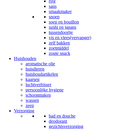
rijst
saus
smaakmaker
snoep
soep en bouillon
sushi en japans
tussendoortje
vis en vlees(vervanger)
zelf bakken
zoetmiddel
zoute snack
Huishouden
aromatische olie
huisdieren
huishoudartikelen
kaarsen
luchtverfrisser
persoonlijke hygiene
schoonmaken
wassen
zeep
Verzorging
bad en douche
deodorant
gezichtsverzorging