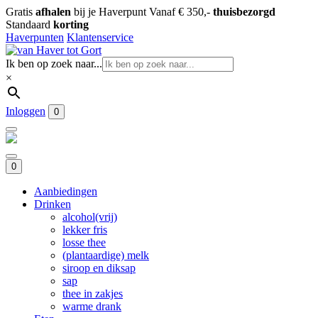
Gratis
afhalen
bij je Haverpunt
Vanaf € 350,-
thuisbezorgd
Standaard
korting
Haverpunten
Klantenservice
Ik ben op zoek naar...
×
Inloggen
0
0
Aanbiedingen
Drinken
alcohol(vrij)
lekker fris
losse thee
(plantaardige) melk
siroop en diksap
sap
thee in zakjes
warme drank