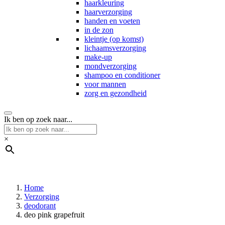
haarkleuring
haarverzorging
handen en voeten
in de zon
kleintje (op komst)
lichaamsverzorging
make-up
mondverzorging
shampoo en conditioner
voor mannen
zorg en gezondheid
Ik ben op zoek naar...
×
Home
Verzorging
deodorant
deo pink grapefruit