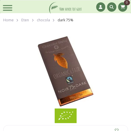
0
Home
Eten
chocola
dark 75%