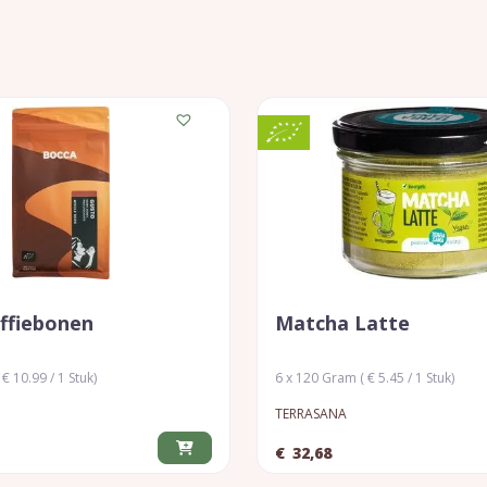
ffiebonen
Matcha Latte
€ 10.99 / 1 Stuk)
6 x 120 Gram ( € 5.45 / 1 Stuk)
TERRASANA
€
32,68