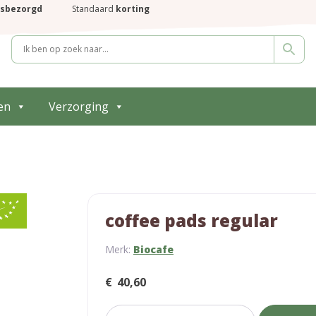
isbezorgd
Standaard
korting
en
Verzorging
coffee pads regular
Merk:
Biocafe
€
40,60
coffee