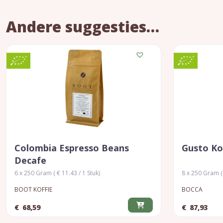
Andere suggesties…
Colombia Espresso Beans
Gusto Ko
Decafe
6 x 250 Gram ( € 11.43 / 1 Stuk)
8 x 250 Gram ( 
BOOT KOFFIE
BOCCA
€
68,59
€
87,93