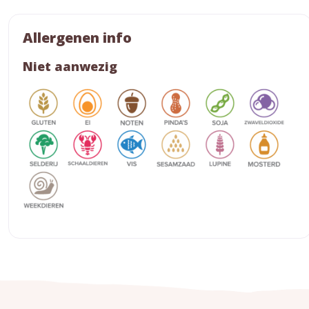
Allergenen info
Niet aanwezig