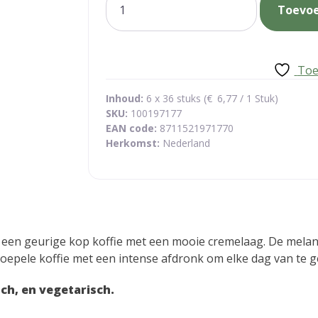
Toevo
pads
regular
aantal
Toe
Inhoud:
6 x 36 stuks (
€
6,77
/ 1 Stuk)
SKU:
100197177
EAN code:
8711521971770
Herkomst:
Nederland
i een geurige kop koffie met een mooie cremelaag. De mela
soepele koffie met een intense afdronk om elke dag van te g
sch, en vegetarisch.