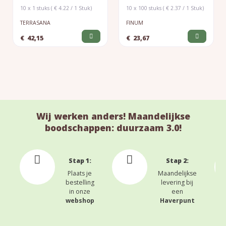
10 x 1 stuks ( € 4.22 / 1 Stuk)
10 x 100 stuks ( € 2.37 / 1 Stuk)
TERRASANA
FINUM
€
42,15
€
23,67
Wij werken anders! Maandelijkse
boodschappen: duurzaam 3.0!
Stap 1:
Stap 2:
Plaats je
Maandelijkse
bestelling
levering bij
in onze
een
webshop
Haverpunt