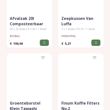
Afvalzak 20l
Zeepkussen Van
Composteerbaar
Luffa
30 x 25 stuks ( € 3.34 / 1 Stuk)
1 x 1 stuks ( € 5.27 / 1 Stuk)
BIOBAG
HYDROPHIL
€
100,06
€
5,27
Groenteborstel
Finum Koffie Filters
Klein Tawashi
No.2