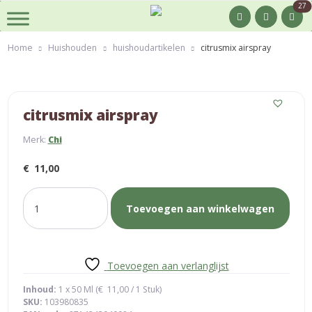
27
Home
Huishouden
huishoudartikelen
citrusmix airspray
citrusmix airspray
Merk:
Chi
€
11,00
citrusmix
Toevoegen aan winkelwagen
airspray
aantal
Toevoegen aan verlanglijst
Inhoud:
1 x 50 Ml (
€
11,00
/ 1 Stuk)
SKU:
103980835