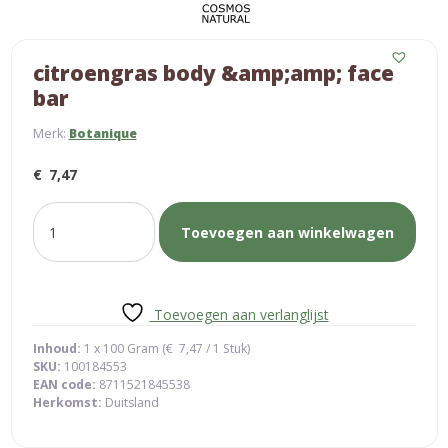
citroengras body &amp;amp; face
bar
Merk:
Botanique
€
7,47
citroengras
Toevoegen aan winkelwagen
body
&amp;amp;
face
bar
Toevoegen aan verlanglijst
aantal
Inhoud:
1 x 100 Gram (
€
7,47
/ 1 Stuk)
SKU:
100184553
EAN code:
8711521845538
Herkomst:
Duitsland