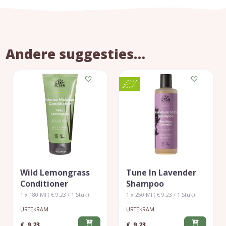
Andere suggesties…
Wild Lemongrass
Tune In Lavender
Conditioner
Shampoo
1 x 180 Ml ( € 9.23 / 1 Stuk)
1 x 250 Ml ( € 9.23 / 1 Stuk)
URTEKRAM
URTEKRAM
€
9,23
€
9,23