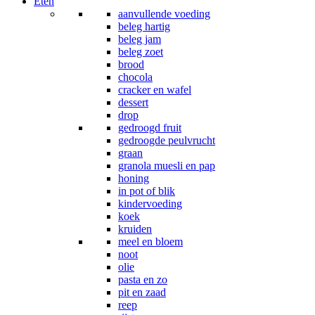
Eten
aanvullende voeding
beleg hartig
beleg jam
beleg zoet
brood
chocola
cracker en wafel
dessert
drop
gedroogd fruit
gedroogde peulvrucht
graan
granola muesli en pap
honing
in pot of blik
kindervoeding
koek
kruiden
meel en bloem
noot
olie
pasta en zo
pit en zaad
reep