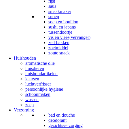
rijst
saus
smaakmaker
snoep
soep en bouillon
sushi en japans
tussendoortje
vis en vlees(vervanger)
zelf bakken
zoetmiddel
zoute snack
Huishouden
aromatische olie
huisdieren
huishoudartikelen
kaarsen
luchtverfrisser
persoonlijke hygiene
schoonmaken
wassen
zeep
Verzorging
bad en douche
deodorant
gezichtsverzorging