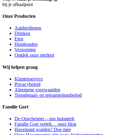
bij je afhaalpunt
Onze Producten
Aanbiedingen
Drinken
Eten
Huishouden
Verzorging
Ontdek onze merken
Wij helpen graag
Klantenservice
Privacybeleid
Algemene voorwaarden
Terugbetaal- en retourneringsbeleid
Familie Gort
De Opschepper – ons huismerk
Familie Gort vertelt… onze blog
Haverpunt worden? Doe mee
Onze Haverpunten zijn jouw biobuurtsupertjes