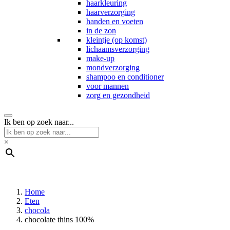
haarkleuring
haarverzorging
handen en voeten
in de zon
kleintje (op komst)
lichaamsverzorging
make-up
mondverzorging
shampoo en conditioner
voor mannen
zorg en gezondheid
Ik ben op zoek naar...
×
Home
Eten
chocola
chocolate thins 100%