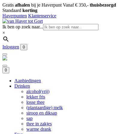
Gratis
afhalen
bij je Haverpunt
Vanaf € 350,-
thuisbezorgd
Standaard
korting
Haverpunten
Klantenservice
Ik ben op zoek naar...
×
Inloggen
0
0
Aanbiedingen
Drinken
alcohol(vrij)
lekker fris
losse thee
(plantaardige) melk
siroop en diksap
sap
thee in zakjes
warme drank