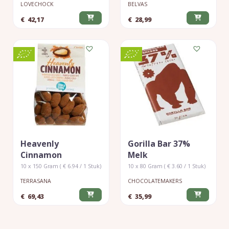
LOVECHOCK
BELVAS
€
42,17
€
28,99
Heavenly
Gorilla Bar 37%
Cinnamon
Melk
10 x 150 Gram ( € 6.94 / 1 Stuk)
10 x 80 Gram ( € 3.60 / 1 Stuk)
TERRASANA
CHOCOLATEMAKERS
€
69,43
€
35,99