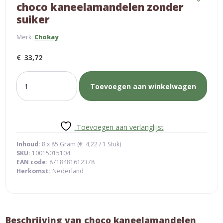
choco kaneelamandelen zonder
suiker
Merk:
Chokay
€
33,72
choco
Toevoegen aan winkelwagen
kaneelamandelen
zonder
suiker
aantal
Toevoegen aan verlanglijst
Inhoud:
8 x 85 Gram (
€
4,22
/ 1 Stuk)
SKU:
10015015104
EAN code:
8718481612378
Herkomst:
Nederland
Beschrijving van choco kaneelamandelen