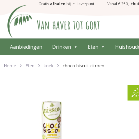
Gratis
afhalen
bij je Haverpunt
Vanaf € 350,-
thu
Aanbiedingen
Drinken
Eten
Huishoud
Home
Eten
koek
choco biscuit citroen