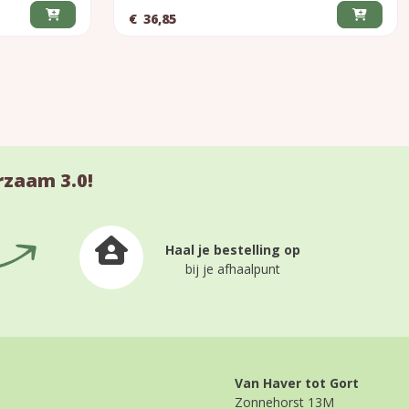
€
36,85
rzaam 3.0!
Haal je bestelling op
bij je afhaalpunt
Van Haver tot Gort
Zonnehorst 13M