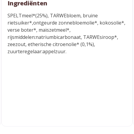
Ingrediënten
SPELTmeel*(25%), TARWEbloem, bruine
rietsuiker*,ontgeurde zonnebloemolie*, kokosolie*,
verse boter*, maïszetmeel*,
rijsmiddelen:natriumbicarbonaat, TARWEsiroop*,
zeezout, etherische citroenolie* (0,1%),
zuurteregelaar:appelzuur.