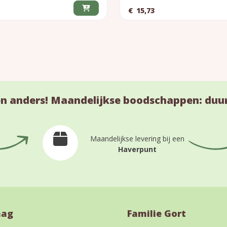
€
15,73
n anders! Maandelijkse boodschappen: duu
Maandelijkse levering bij een
Haverpunt
aag
Familie Gort