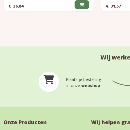
€
36,84
€
31,57
Wij werke
Plaats je bestelling
in onze
webshop
Onze Producten
Wij helpen gr