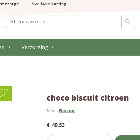
isbezorgd
Standaard
korting
en
Verzorging
choco biscuit citroen
Merk:
Bisson
€
49,53
choco