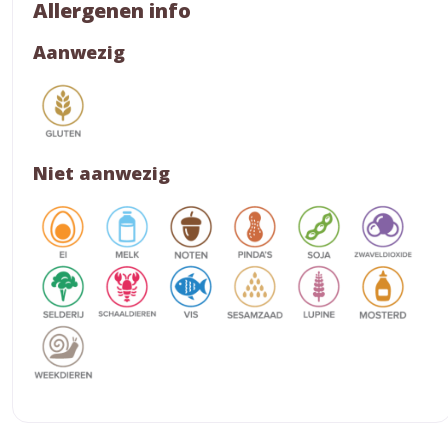
Allergenen info
Aanwezig
Niet aanwezig