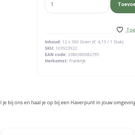
Toevo
biscuit
citroen
aantal
Toe
Inhoud:
12 x 300 Gram (
€
4,13
/ 1 Stuk)
SKU:
103923922
EAN code:
3380380082795
Herkomst:
Frankrijk
stel je bij ons en haal je op bij een Haverpunt in jouw omge