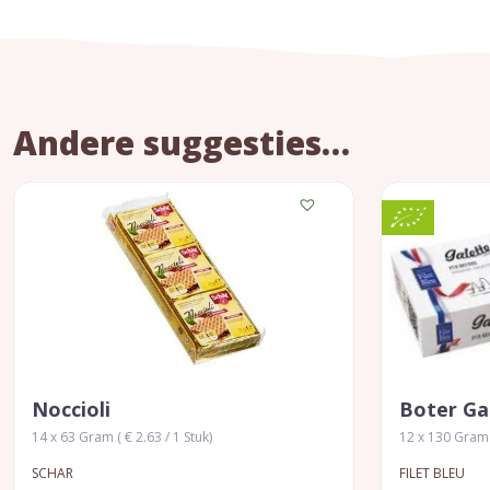
Andere suggesties…
Noccioli
Boter Ga
14 x 63 Gram ( € 2.63 / 1 Stuk)
12 x 130 Gram (
SCHAR
FILET BLEU