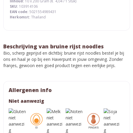
Inhoud:
10 x 200 Gram (
€
4,04
/ 1 Stuk)
SKU:
103914106
EAN code:
5021554989431
Herkomst:
Thailand
Beschrijving van bruine rijst noodles
Bio, scherp geprijsd en dichtbij: bruine rijst noodles bestel je bij
ons en haal je op bij een Haverpunt in jouw omgeving. Zonder
franjes, gewoon een goed product tegen een eerlijke prijs.
Allergenen info
Niet aanwezig