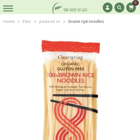
0
Home
Eten
pasta en zo
bruine rijst noodles