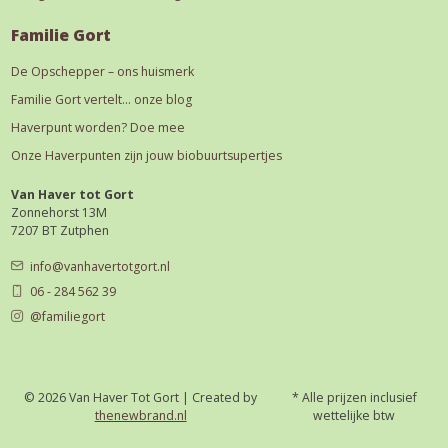
Familie Gort
De Opschepper – ons huismerk
Familie Gort vertelt… onze blog
Haverpunt worden? Doe mee
Onze Haverpunten zijn jouw biobuurtsupertjes
Van Haver tot Gort
Zonnehorst 13M
7207 BT Zutphen
info@vanhavertotgort.nl
06 - 284 562 39
@familiegort
© 2026 Van Haver Tot Gort | Created by
* Alle prijzen inclusief
thenewbrand.nl
wettelijke btw