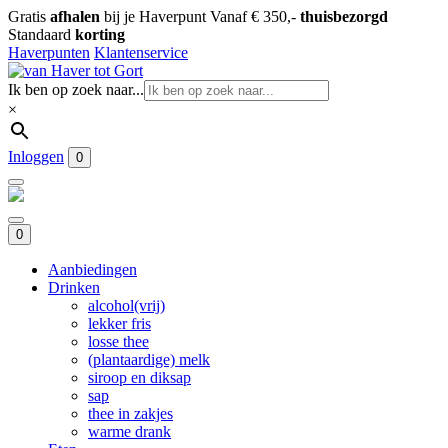
Gratis
afhalen
bij je Haverpunt
Vanaf € 350,-
thuisbezorgd
Standaard
korting
Haverpunten
Klantenservice
Ik ben op zoek naar...
×
Inloggen
0
0
Aanbiedingen
Drinken
alcohol(vrij)
lekker fris
losse thee
(plantaardige) melk
siroop en diksap
sap
thee in zakjes
warme drank