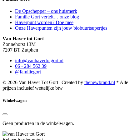
De Opschepper – ons huismerk
Familie Gort vertelt… onze blog
Haverpunt worden? Doe mee
Onze Haverpunten zijn jouw biobuurtsupertjes
Van Haver tot Gort
Zonnehorst 13M
7207 BT Zutphen
info@vanhavertotgort.nl
06 - 284 562 39
@familiegort
© 2026 Van Haver Tot Gort | Created by
thenewbrand.nl
* Alle
prijzen inclusief wettelijke btw
Winkelwagen
Geen producten in de winkelwagen.
Beheer toestemming