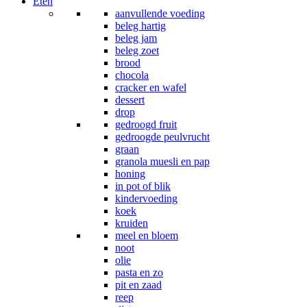
Eten
aanvullende voeding
beleg hartig
beleg jam
beleg zoet
brood
chocola
cracker en wafel
dessert
drop
gedroogd fruit
gedroogde peulvrucht
graan
granola muesli en pap
honing
in pot of blik
kindervoeding
koek
kruiden
meel en bloem
noot
olie
pasta en zo
pit en zaad
reep