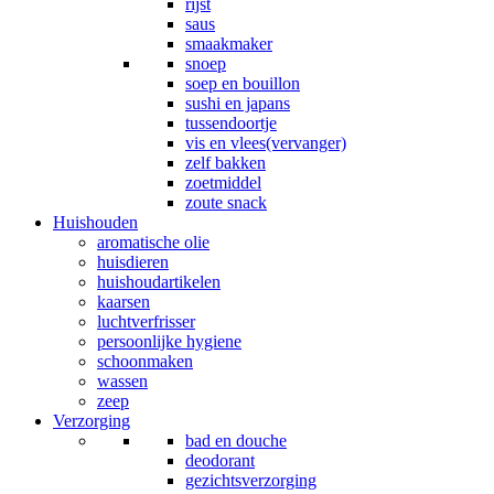
rijst
saus
smaakmaker
snoep
soep en bouillon
sushi en japans
tussendoortje
vis en vlees(vervanger)
zelf bakken
zoetmiddel
zoute snack
Huishouden
aromatische olie
huisdieren
huishoudartikelen
kaarsen
luchtverfrisser
persoonlijke hygiene
schoonmaken
wassen
zeep
Verzorging
bad en douche
deodorant
gezichtsverzorging