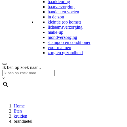
haarkleuring
haarverzorging
handen en voeten
in de zon
kleintje (op komst)
lichaamsverzorging
make-up
mondverzorging
shampoo en conditioner
voor mannen
zorg en gezondheid
Ik ben op zoek naar...
×
Home
Eten
kruiden
brandnetel