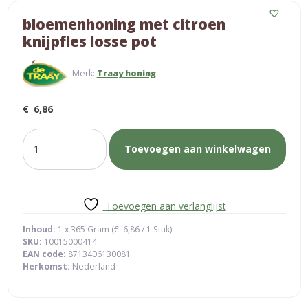
bloemenhoning met citroen
knijpfles losse pot
Merk:
Traay honing
€
6,86
bloemenhoning
Toevoegen aan winkelwagen
met
citroen
knijpfles
losse
Toevoegen aan verlanglijst
pot
aantal
Inhoud:
1 x 365 Gram (
€
6,86
/ 1 Stuk)
SKU:
10015000414
EAN code:
8713406130081
Herkomst:
Nederland