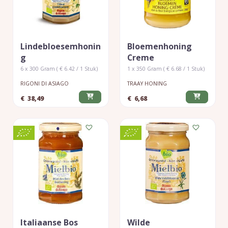
Lindebloesemhonin
Bloemenhoning
G
Creme
6 x 300 Gram ( € 6.42 / 1 Stuk)
1 x 350 Gram ( € 6.68 / 1 Stuk)
RIGONI DI ASIAGO
TRAAY HONING
€
38,49
€
6,68
Italiaanse Bos
Wilde