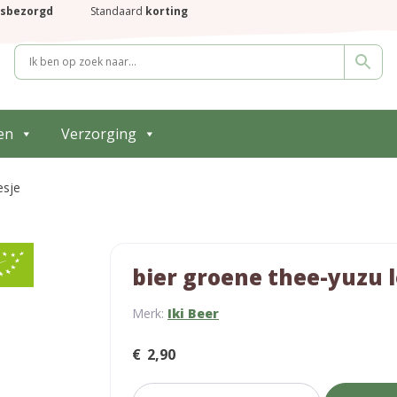
isbezorgd
Standaard
korting
en
Verzorging
esje
bier groene thee-yuzu l
Merk:
Iki Beer
€
2,90
bier