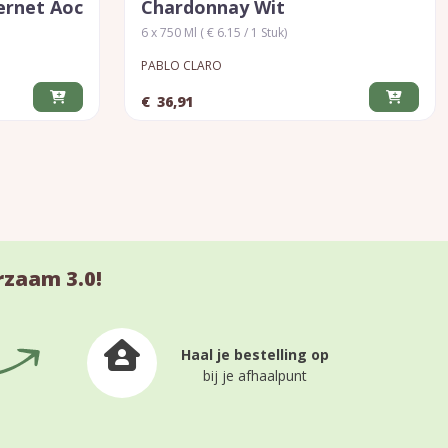
ernet Aoc
Chardonnay Wit
6 x 750 Ml ( € 6.15 / 1 Stuk)
PABLO CLARO
€
36,91
rzaam 3.0!
Haal je bestelling op
bij je afhaalpunt