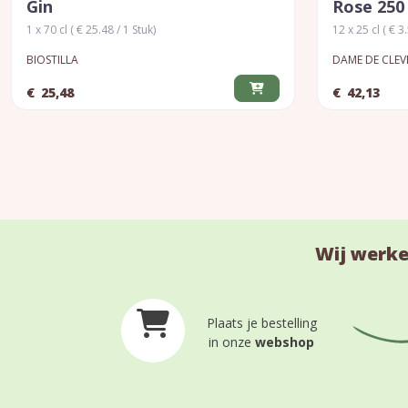
Gin
Rose 250
1 x 70 cl ( € 25.48 / 1 Stuk)
12 x 25 cl ( € 3
BIOSTILLA
DAME DE CLEV
€
25,48
€
42,13
Wij werke
Plaats je bestelling
in onze
webshop