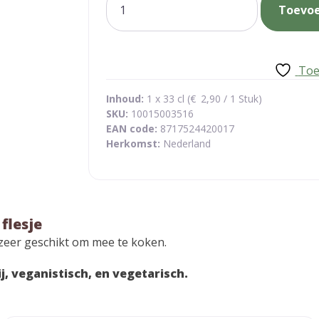
Toevo
groene
thee-
yuzu
los
Toe
flesje
aantal
Inhoud:
1 x 33 cl (
€
2,90
/ 1 Stuk)
SKU:
10015003516
EAN code:
8717524420017
Herkomst:
Nederland
flesje
ok zeer geschikt om mee te koken.
ij, veganistisch, en vegetarisch.