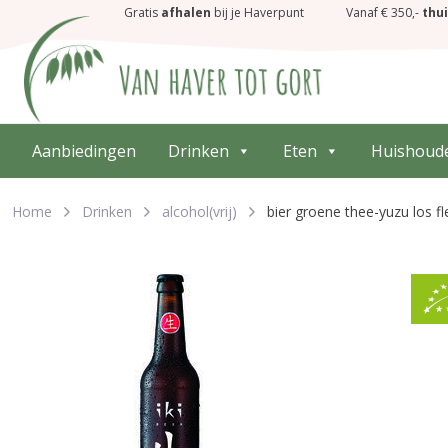
Gratis
afhalen
bij je Haverpunt
Vanaf € 350,-
thu
Aanbiedingen
Drinken
Eten
Huishoud
Home
Drinken
alcohol(vrij)
bier groene thee-yuzu los fl