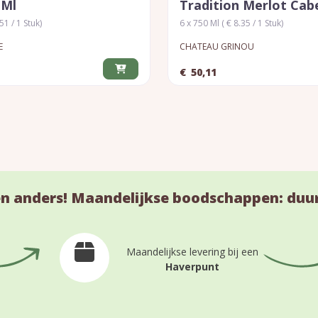
 Ml
Tradition Merlot Cab
.51 / 1 Stuk)
6 x 750 Ml ( € 8.35 / 1 Stuk)
E
CHATEAU GRINOU
€
50,11
n anders! Maandelijkse boodschappen: duu
Maandelijkse levering bij een
Haverpunt