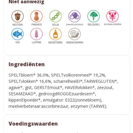
Niet aanwezig
Ingrediënten
SPELTbloem* 36,0%, SPELTvolkorenmeel* 19,2%,
SPELTvlokken* 16,6%, scharrelheelEI*,TARWEGLUTEN*,
agave*, gist, GERSTEmout*, HAVERvlokken*, zeezout,
SESAMZAAD*, gedroogdROGGEzuurdesem*,
kippenEIpoeder*, emulgator: E322(zonnebloem),
meelverbeteraar:ascorbinezuur, enzymen (TARWE).
Voedingswaarden