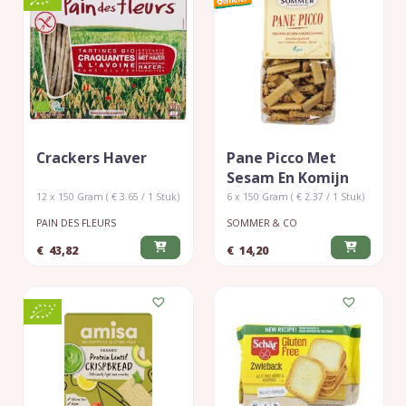
Crackers Haver
Pane Picco Met
Sesam En Komijn
12 x 150 Gram ( € 3.65 / 1 Stuk)
6 x 150 Gram ( € 2.37 / 1 Stuk)
PAIN DES FLEURS
SOMMER & CO
€
43,82
€
14,20