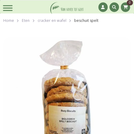
0
Home
Eten
cracker en wafel
beschuit spelt