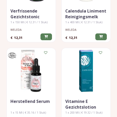
Verfrissende
Calendula Liniment
Gezichtstonic
Reinigingsmelk
1 x 150 Ml ( € 12.31 / 1 Stuk)
1 x 400 Ml ( € 12.31 / 1 Stuk)
WELEDA
WELEDA
€
12,31
€
12,31
Herstellend Serum
Vitamine E
Gezichtslotion
1 x 15 Ml ( € 35.16 / 1 Stuk)
1 x 200 Ml ( € 19.32 / 1 Stuk)