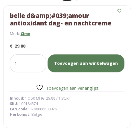
belle d&amp;#039;amour
antioxidant dag- en nachtcreme
Merk:
Cime
€
29,88
belle
Toevoegen aan winkelwagen
d&amp;#039;amour
antioxidant
dag-
en
Toevoegen aan verlanglijst
nachtcreme
aantal
Inhoud:
1 x 50 Ml (
€
29,88
/ 1 Stuk)
SKU:
100184574
EAN code:
3700666800026
Herkomst:
België