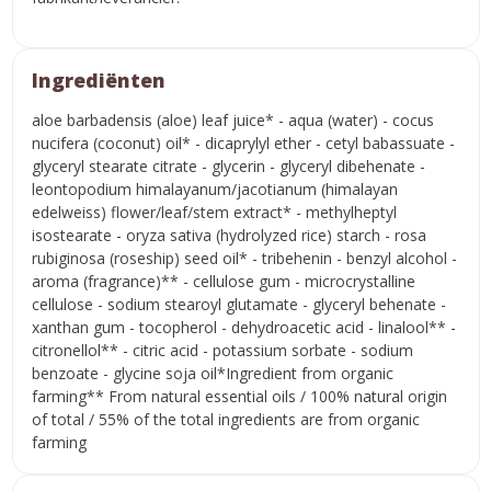
Ingrediënten
aloe barbadensis (aloe) leaf juice* - aqua (water) - cocus
nucifera (coconut) oil* - dicaprylyl ether - cetyl babassuate -
glyceryl stearate citrate - glycerin - glyceryl dibehenate -
leontopodium himalayanum/jacotianum (himalayan
edelweiss) flower/leaf/stem extract* - methylheptyl
isostearate - oryza sativa (hydrolyzed rice) starch - rosa
rubiginosa (roseship) seed oil* - tribehenin - benzyl alcohol -
aroma (fragrance)** - cellulose gum - microcrystalline
cellulose - sodium stearoyl glutamate - glyceryl behenate -
xanthan gum - tocopherol - dehydroacetic acid - linalool** -
citronellol** - citric acid - potassium sorbate - sodium
benzoate - glycine soja oil*Ingredient from organic
farming** From natural essential oils / 100% natural origin
of total / 55% of the total ingredients are from organic
farming