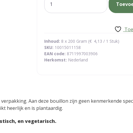
Toevo
navulzak
aantal
Toe
Inhoud:
8 x 200 Gram (
€
4,13
/ 1 Stuk)
SKU:
10015011158
EAN code:
8711997003906
Herkomst:
Nederland
ul verpakking. Aan deze bouillon zijn geen kenmerkende spec
t heerlijk en is plantaardig.
stisch, en vegetarisch.