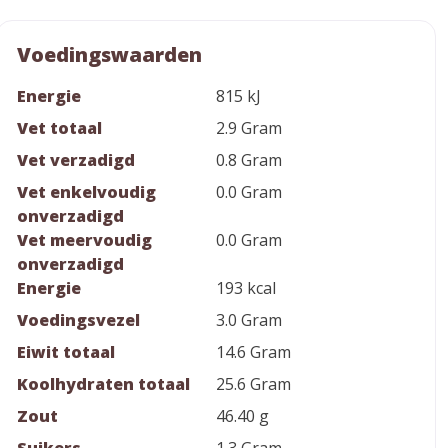
Voedingswaarden
Energie
815 kJ
Vet totaal
2.9 Gram
Vet verzadigd
0.8 Gram
Vet enkelvoudig
0.0 Gram
onverzadigd
Vet meervoudig
0.0 Gram
onverzadigd
Energie
193 kcal
Voedingsvezel
3.0 Gram
Eiwit totaal
14.6 Gram
Koolhydraten totaal
25.6 Gram
Zout
46.40 g