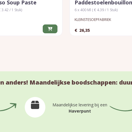
so Soup Paste
Paddestoelenbouillo
 3.42 / 1 Stuk)
6 x 400 Ml ( € 4.39 / 1 Stuk)
KLEINSTESOEPFABRIEK
€
26,35
n anders! Maandelijkse boodschappen: duu
Maandelijkse levering bij een
Haverpunt