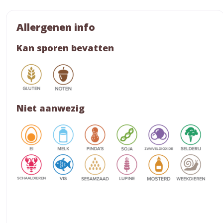
Allergenen info
Kan sporen bevatten
Niet aanwezig