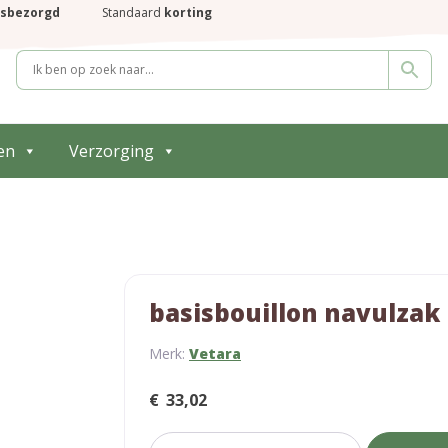
isbezorgd
Standaard
korting
en
Verzorging
basisbouillon navulzak
Merk:
Vetara
€
33,02
basisbouillon