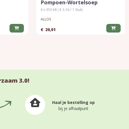
n
Pompoen-Wortelsoep
6 x 350 Ml ( € 3.34 / 1 Stuk)
ALLOS
€
20,01
rzaam 3.0!
Haal je bestelling op
bij je afhaalpunt