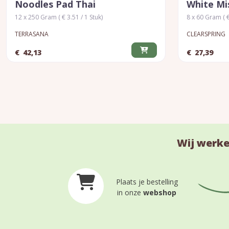
Noodles Pad Thai
White Mi
12 x 250 Gram ( € 3.51 / 1 Stuk)
8 x 60 Gram ( €
TERRASANA
CLEARSPRING
€
42,13
€
27,39
Wij werke
Plaats je bestelling
in onze
webshop