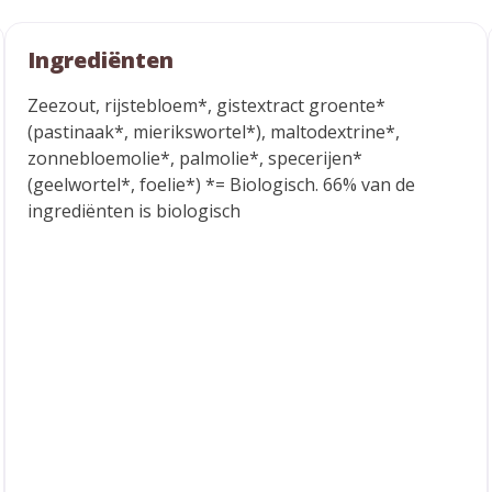
Ingrediënten
Zeezout, rijstebloem*, gistextract groente*
(pastinaak*, mierikswortel*), maltodextrine*,
zonnebloemolie*, palmolie*, specerijen*
(geelwortel*, foelie*) *= Biologisch. 66% van de
ingrediënten is biologisch