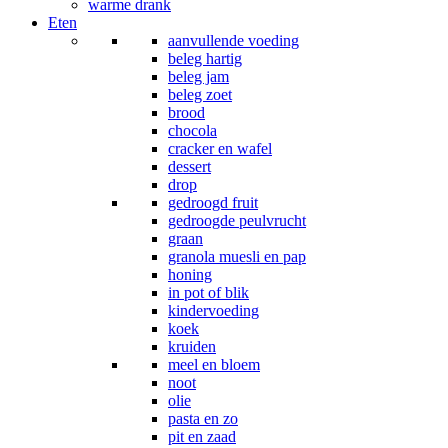
warme drank
Eten
aanvullende voeding
beleg hartig
beleg jam
beleg zoet
brood
chocola
cracker en wafel
dessert
drop
gedroogd fruit
gedroogde peulvrucht
graan
granola muesli en pap
honing
in pot of blik
kindervoeding
koek
kruiden
meel en bloem
noot
olie
pasta en zo
pit en zaad