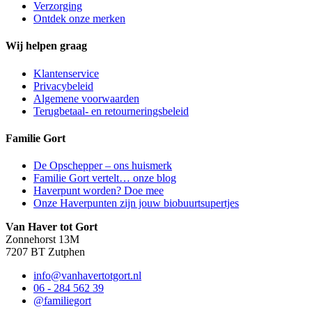
Verzorging
Ontdek onze merken
Wij helpen graag
Klantenservice
Privacybeleid
Algemene voorwaarden
Terugbetaal- en retourneringsbeleid
Familie Gort
De Opschepper – ons huismerk
Familie Gort vertelt… onze blog
Haverpunt worden? Doe mee
Onze Haverpunten zijn jouw biobuurtsupertjes
Van Haver tot Gort
Zonnehorst 13M
7207 BT Zutphen
info@vanhavertotgort.nl
06 - 284 562 39
@familiegort