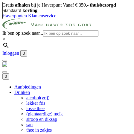
Gratis
afhalen
bij je Haverpunt
Vanaf € 350,-
thuisbezorgd
Standaard
korting
Haverpunten
Klantenservice
Ik ben op zoek naar...
×
Inloggen
0
0
Aanbiedingen
Drinken
alcohol(vrij)
lekker fris
losse thee
(plantaardige) melk
siroop en diksap
sap
thee in zakjes