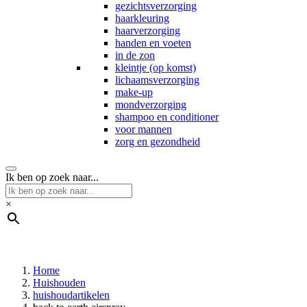
gezichtsverzorging
haarkleuring
haarverzorging
handen en voeten
in de zon
kleintje (op komst)
lichaamsverzorging
make-up
mondverzorging
shampoo en conditioner
voor mannen
zorg en gezondheid
Ik ben op zoek naar...
×
Home
Huishouden
huishoudartikelen