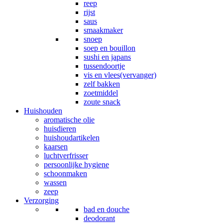
reep
rijst
saus
smaakmaker
snoep
soep en bouillon
sushi en japans
tussendoortje
vis en vlees(vervanger)
zelf bakken
zoetmiddel
zoute snack
Huishouden
aromatische olie
huisdieren
huishoudartikelen
kaarsen
luchtverfrisser
persoonlijke hygiene
schoonmaken
wassen
zeep
Verzorging
bad en douche
deodorant