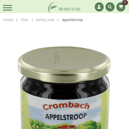
0
Home
Eten
beleg zoet
appelstroop