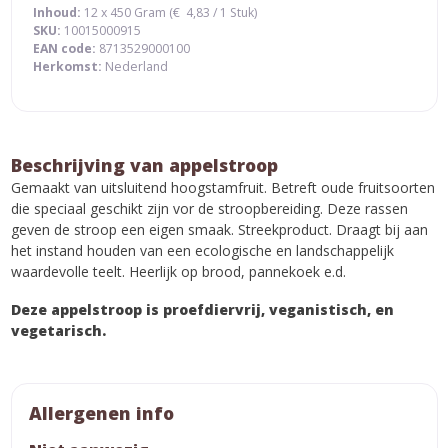
Inhoud:
12 x 450 Gram (
€
4,83
/ 1 Stuk)
SKU:
10015000915
EAN code:
8713529000100
Herkomst:
Nederland
Beschrijving van appelstroop
Gemaakt van uitsluitend hoogstamfruit. Betreft oude fruitsoorten
die speciaal geschikt zijn vor de stroopbereiding. Deze rassen
geven de stroop een eigen smaak. Streekproduct. Draagt bij aan
het instand houden van een ecologische en landschappelijk
waardevolle teelt. Heerlijk op brood, pannekoek e.d.
Deze appelstroop is proefdiervrij, veganistisch, en
vegetarisch.
Allergenen info