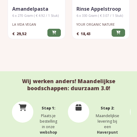
Amandelpasta
Rinse Appelstroop
6 x 270 Gram ( € 4.92 / 1 Stuk)
6 x 330 Gram ( € 3.07 / 1 Stuk)
LA VIDA VEGAN
YOUR ORGANIC NATURE
€
29,52
€
18,43
Wij werken anders! Maandelijkse
boodschappen: duurzaam 3.0!
Stap 1:
Stap 2:
Plaats je
Maandelijkse
bestelling
levering bij
in onze
een
webshop
Haverpunt